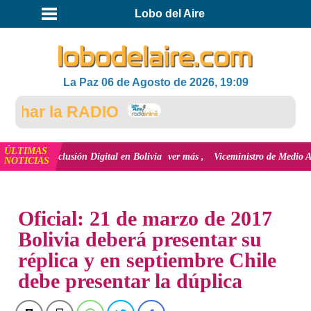
Lobo del Aire
La Paz 06 de Agosto de 2026, 19:09
har la RADIO
ÚLTIMAS
y la inclusión Digital en Bolivia
ver más
Viceministro de Medio Ambiente, 
NOTICIAS
INICIO
Oficial: 21 de marzo de 2017
Bolivia deberá presentar su
réplica y en septiembre Chile
debe presentar la dúplica