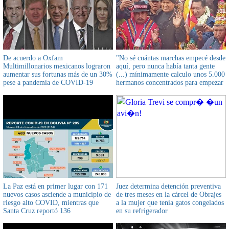
De acuerdo a Oxfam
"No sé cuántas marchas empecé desde
Multimillonarios mexicanos lograron
aquí, pero nunca había tanta gente
aumentar sus fortunas más de un 30%
(...) mínimamente calculo unos 5.000
pese a pandemia de COVID-19
hermanos concentrados para empezar
la marcha", dijo expresidente Evo
Morales
La Paz está en primer lugar con 171
Juez determina detención preventiva
nuevos casos asciende a municipio de
de tres meses en la cárcel de Obrajes
riesgo alto COVID, mientras que
a la mujer que tenía gatos congelados
Santa Cruz reportó 136
en su refrigerador