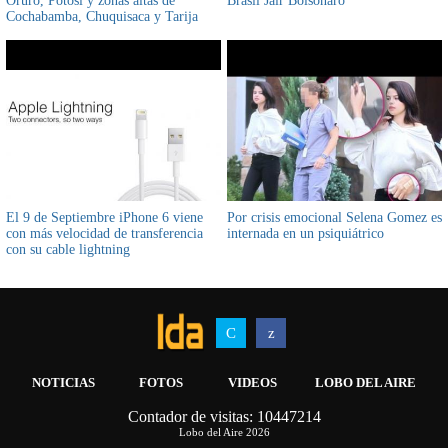
Oruro, Potosí y zonas altas de
Brasil Jair Bolsonaro
Cochabamba, Chuquisaca y Tarija
El 9 de Septiembre iPhone 6 viene
Por crisis emocional Selena Gomez es
con más velocidad de transferencia
internada en un psiquiátrico
con su cable lightning
NOTICIAS
FOTOS
VIDEOS
LOBO DEL AIRE
Contador de visitas: 10447214
AIRWOLF MULTIMEDIA
INFOSICOES
Lobo del Aire 2026