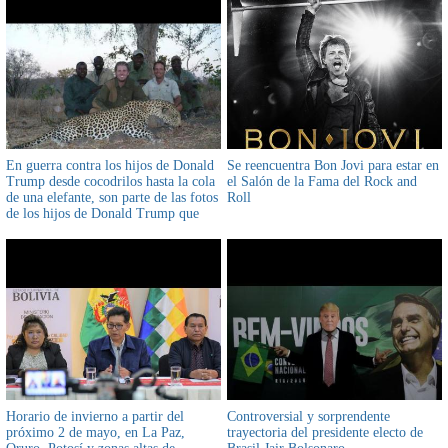
En guerra contra los hijos de Donald
Se reencuentra Bon Jovi para estar en
Trump desde cocodrilos hasta la cola
el Salón de la Fama del Rock and
de una elefante, son parte de las fotos
Roll
de los hijos de Donald Trump que
tienen afición por la caza
Horario de invierno a partir del
Controversial y sorprendente
próximo 2 de mayo, en La Paz,
trayectoria del presidente electo de