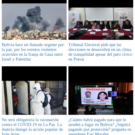
Bolivia hace un llamado urgente por
Tribunal Electoral pide que las
la paz, por los eventos violentos
elecciones se desarrollen en un clima
ocurridos en la franja de Gaza entre
de tranquilidad apesar del paro cívico
Israel y Palestina
en Potosí
No será obligatoria la vacunación
¿Cuánto habrá pagado para que lo
contra el COVID-19 en La Paz. La
ayuden a fugar en Bolivia? ¿Seguirá
Justicia denegó la acción popular de
pagando por protección? pregunta ex
Iván Arias
presidente Evo Morales