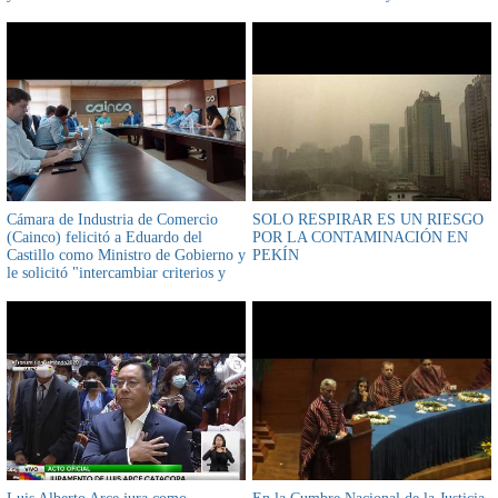
hacia Omán
haber básico
Cámara de Industria de Comercio
SOLO RESPIRAR ES UN RIESGO
(Cainco) felicitó a Eduardo del
POR LA CONTAMINACIÓN EN
Castillo como Ministro de Gobierno y
PEKÍN
le solicitó "intercambiar criterios y
establecer acciones"