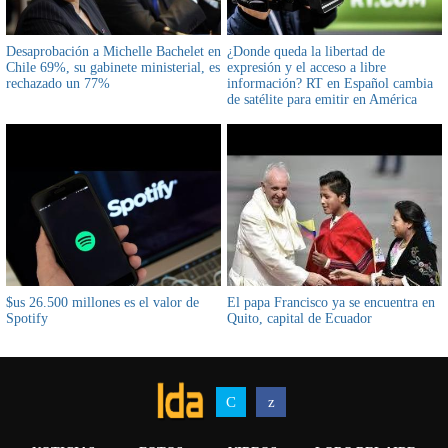
Desaprobación a Michelle Bachelet en
¿Donde queda la libertad de
Chile 69%, su gabinete ministerial, es
expresión y el acceso a libre
rechazado un 77%
información? RT en Español cambia
de satélite para emitir en América
Latina ante una ola de restricciones
$us 26.500 millones es el valor de
El papa Francisco ya se encuentra en
Spotify
Quito, capital de Ecuador