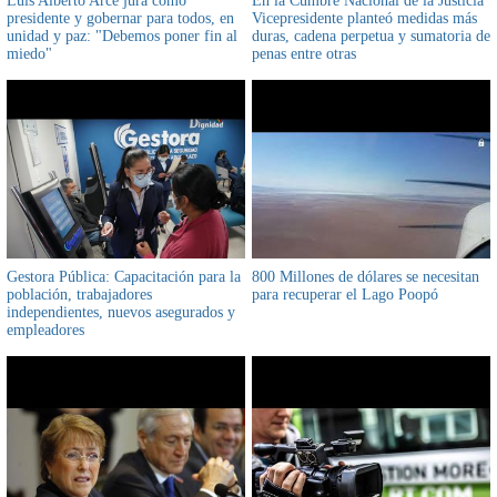
Luis Alberto Arce jura como
En la Cumbre Nacional de la Justicia
presidente y gobernar para todos, en
Vicepresidente planteó medidas más
unidad y paz: "Debemos poner fin al
duras, cadena perpetua y sumatoria de
miedo"
penas entre otras
Gestora Pública: Capacitación para la
800 Millones de dólares se necesitan
población, trabajadores
para recuperar el Lago Poopó
independientes, nuevos asegurados y
empleadores