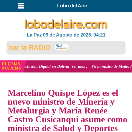
Lobo del Aire
La Paz 09 de Agosto de 2026, 04:21
har la RADIO
ÚLTIMAS
 la inclusión Digital en Bolivia
ver más
Viceministro de Medio Ambiente, J
NOTICIAS
INICIO
NOTICIAS
Marcelino Quispe López es el
nuevo ministro de Minería y
Metalurgia y María Renée
Castro Cusicanqui asume como
ministra de Salud y Deportes