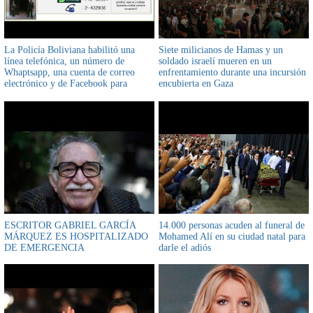
La Policía Boliviana habilitó una
Siete milicianos de Hamas y un
línea telefónica, un número de
soldado israelí mueren en un
Whaptsapp, una cuenta de correo
enfrentamiento durante una incursión
electrónico y de Facebook para
encubierta en Gaza
recibir denuncias contra uniformados
ESCRITOR GABRIEL GARCÍA
14.000 personas acuden al funeral de
MÁRQUEZ ES HOSPITALIZADO
Mohamed Alí en su ciudad natal para
DE EMERGENCIA
darle el adiós