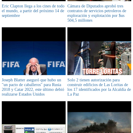
Eric Clapton llega a los cines de todo
Cámara de Diputados aprobó tres
el mundo, a partir del próximo 14 de
contratos de servicios petroleros de
septiembre
exploración y explotación por $us
504,5 millones
Joseph Blatter aseguró que hubo un
Solo 2 tienen autorización para
"un pacto de caballeros" para Rusia
construir edificios de Las Loritas de
2018 y Catar 2022, este último debió
los 17 identificados por la Alcaldía de
realizarse Estados Unidos
La Paz