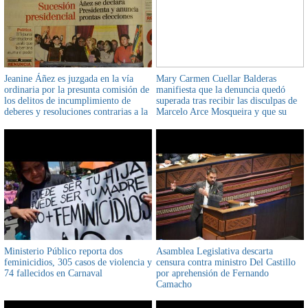
Jeanine Áñez es juzgada en la vía
Mary Carmen Cuellar Balderas
ordinaria por la presunta comisión de
manifiesta que la denuncia quedó
los delitos de incumplimiento de
superada tras recibir las disculpas de
deberes y resoluciones contrarias a la
Marcelo Arce Mosqueira y que su
Constitución pero aún no por
decisión de no continuar con el
masacres en Sacaba y Senkata
proceso es "libre, voluntaria y sin
presión"
Ministerio Público reporta dos
Asamblea Legislativa descarta
feminicidios, 305 casos de violencia y
censura contra ministro Del Castillo
74 fallecidos en Carnaval
por aprehensión de Fernando
Camacho