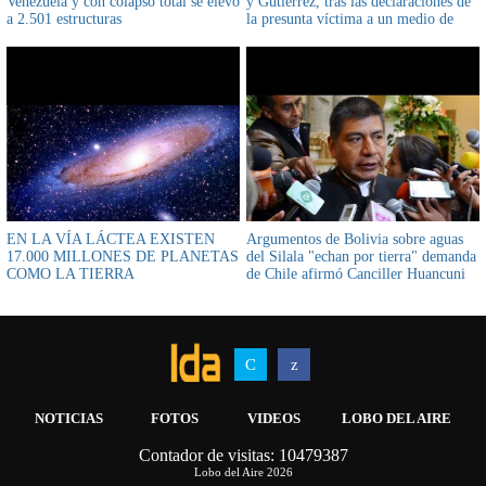
Venezuela y con colapso total se elevó
y Gutiérrez, tras las declaraciones de
a 2.501 estructuras
la presunta víctima a un medio de
comunicación internacional
EN LA VÍA LÁCTEA EXISTEN
Argumentos de Bolivia sobre aguas
17.000 MILLONES DE PLANETAS
del Silala "echan por tierra" demanda
COMO LA TIERRA
de Chile afirmó Canciller Huancuni
NOTICIAS
FOTOS
VIDEOS
LOBO DEL AIRE
Contador de visitas: 10479387
AIRWOLF MULTIMEDIA
INFOSICOES
Lobo del Aire 2026