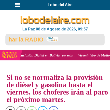
Lobo del Aire
La Paz 08 de Agosto de 2026, 09:57
har la RADIO
ÚLTIMAS
y la inclusión Digital en Bolivia
ver más
Viceministro de Medio Ambiente, 
NOTICIAS
INICIO
NOTICIAS
Si no se normaliza la provisión
de diésel y gasolina hasta el
viernes, los choferes irán al paro
el próximo martes.