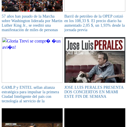
57 años han pasado de la Marcha
Barril de petróleo de la OPEP cotizó
sobre Washington liderada por Martin
en los 108,33 $. El precio diario ha
Luther King Jr., se reeditó una
aumentado 2,05 $, un 1,93% desde la
manifestación de miles de personas
jornada previa
contra el racismo y la brutalidad
policial
GAMLP y ENTEL sellan alianza
JOSE LUIS PERALES PRESENTA
estratégica para impulsar la primera
DOS CONCIERTOS EN MIAMI
Ciudad Inteligente del país con
ESTE FIN DE SEMANA
tecnología al servicio de la
ciudadanía*