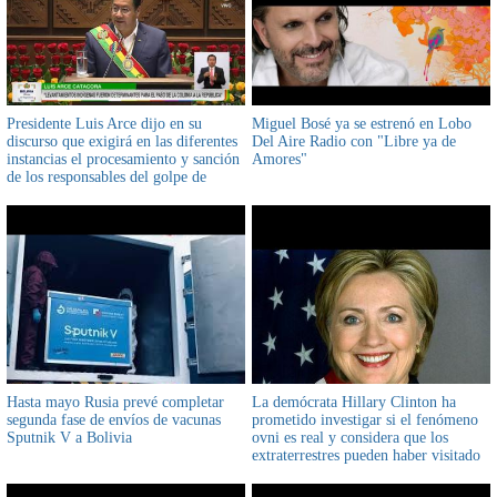
Presidente Luis Arce dijo en su
Miguel Bosé ya se estrenó en Lobo
discurso que exigirá en las diferentes
Del Aire Radio con "Libre ya de
instancias el procesamiento y sanción
Amores"
de los responsables del golpe de
Estado de noviembre de 2019
Hasta mayo Rusia prevé completar
La demócrata Hillary Clinton ha
segunda fase de envíos de vacunas
prometido investigar si el fenómeno
Sputnik V a Bolivia
ovni es real y considera que los
extraterrestres pueden haber visitado
ya la Tierra