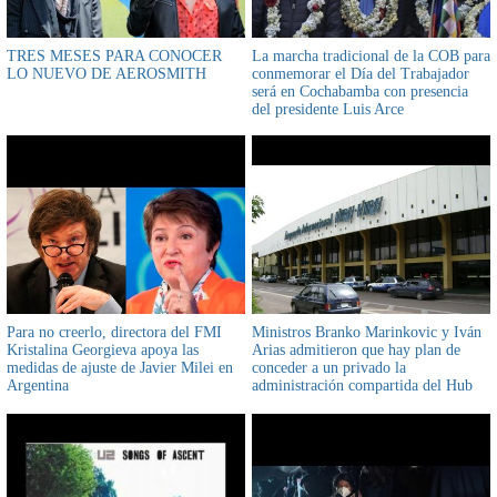
TRES MESES PARA CONOCER
La marcha tradicional de la COB para
LO NUEVO DE AEROSMITH
conmemorar el Día del Trabajador
será en Cochabamba con presencia
del presidente Luis Arce
Para no creerlo, directora del FMI
Ministros Branko Marinkovic y Iván
Kristalina Georgieva apoya las
Arias admitieron que hay plan de
medidas de ajuste de Javier Milei en
conceder a un privado la
Argentina
administración compartida del Hub
de Viru Viru para garantizar una
mayor inversión y tecnología