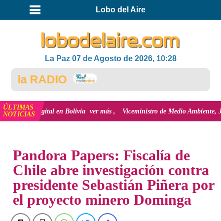
Lobo del Aire
La Paz 07 de Agosto de 2026, 10:28
a RADIO
ÚLTIMAS
al en Bolivia
ver más
Viceministro de Medio Ambiente, José Ernesto Ávila:
NOTICIAS
INICIO
NOTICIAS
Pandora Papers: Fiscalía de
Chile abre investigación contra
presidente Sebastián Piñera por
el proyecto minero Dominga