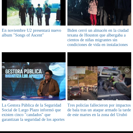
En noviembre U2 presentará nuevo
Biden cerró un almacén en la ciudad
album "Songs of Ascent"
texana de Houston que albergaba a
cientos de niñas migrantes sin
condiciones de vida en instalaciones
"insoportables" informaron
La Gestora Pública de la Seguridad
Tres policías fallecieron por impactos
Social de Largo Plazo informó que
de bala tras un ataque armado la tarde
existen cinco "candados" que
de este martes en la zona del Urubó
garantizan la seguridad de los aportes
en el Sistema Integral de Pensiones