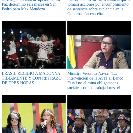
Paz determinó seis meses en San
tomará acciones por incumplimiento
Pedro para Max Mendoza
de sentencia sobre suplencia en la
Gobernación cruceña
BRASIL RECIBIO A MADONNA
Ministra Verónica Navia: "La
TIBIAMENTE Y CON RETRAZO
intervención de la ASFI al Banco
DE TRES HORAS
Fassil no elimina obligaciones
sociales con los trabajadores, el
salario de abril debe ser cancelado
mes completo"