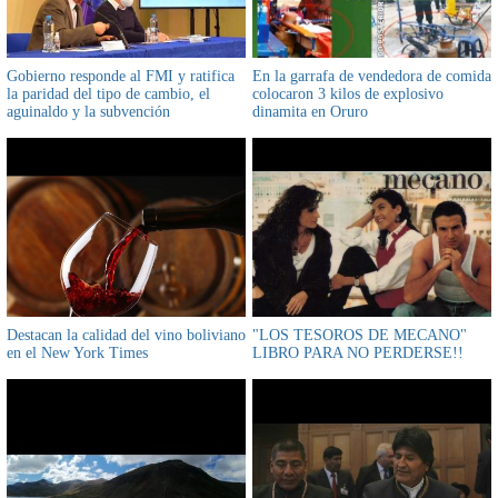
Gobierno responde al FMI y ratifica
En la garrafa de vendedora de comida
la paridad del tipo de cambio, el
colocaron 3 kilos de explosivo
aguinaldo y la subvención
dinamita en Oruro
Destacan la calidad del vino boliviano
"LOS TESOROS DE MECANO"
en el New York Times
LIBRO PARA NO PERDERSE!!