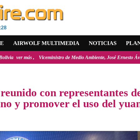
:28
RE
AIRWOLF MULTIMEDIA
NOTICIAS
PLA
Viceministro de Medio Ambiente, José Ernesto Ávila: "la mayoría de 
 reunido con representantes d
ano y promover el uso del yua