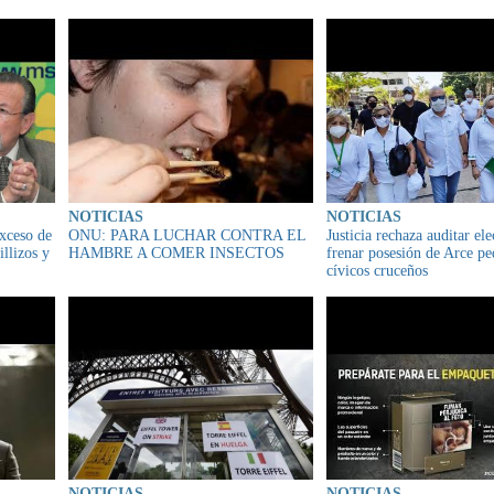
EE.UU.
NOTICIAS
NOTICIAS
exceso de
ONU: PARA LUCHAR CONTRA EL
Justicia rechaza auditar el
llizos y
HAMBRE A COMER INSECTOS
frenar posesión de Arce pe
cívicos cruceños
NOTICIAS
NOTICIAS