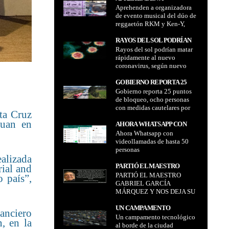
DE VACUNACIÓN
prueba PCR
Aprehenden a organizadora
ORGANIZADORA DE
ANTICOVID O LA PRUEBA
de evento musical del dúo de
EVENTO MUSICAL DEL
PCR
reggaetón RKM y Ken-Y,
DÚO DE REGGAETÓN RKM
acusada por no devolver
Y KEN-Y, ACUSADA POR NO
dinero de entradas
RAYOS DEL SOL PODRÍAN
DEVOLVER DINERO DE
Rayos del sol podrían matar
MATAR RÁPIDAMENTE AL
ENTRADAS
rápidamente al nuevo
NUEVO CORONAVIRUS,
coronavirus, según nuevo
SEGÚN NUEVO ESTUDIO
estudio presentado por
PRESENTADO POR
administración
GOBIERNO REPORTA 25
ADMINISTRACIÓN
estadounidense
Gobierno reporta 25 puntos
PUNTOS DE BLOQUEO,
ESTADOUNIDENSE
de bloqueo, ocho personas
OCHO PERSONAS CON
con medidas cautelares por
MEDIDAS CAUTELARES
ta Cruz
"agresiones" a policías
POR "AGRESIONES" A
yuan en
AHORA WHATSAPP CON
POLICÍAS
Ahora Whatsapp con
VIDEOLLAMADAS DE
videollamadas de hasta 50
HASTA 50 PERSONAS
personas
ealizada
PARTIÓ EL MAESTRO
rial and
PARTIÓ EL MAESTRO
GABRIEL GARCÍA
 país”,
GABRIEL GARCÍA
MÁRQUEZ Y NOS DEJA SU
MÁRQUEZ Y NOS DEJA SU
LEGADO
LEGADO
UN CAMPAMENTO
anciero
Un campamento tecnológico
TECNOLÓGICO AL BORDE
, en la
al borde de la ciudad
DE LA CIUDAD