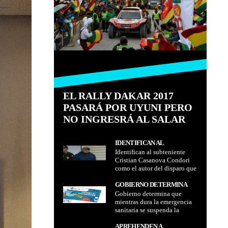
EL RALLY DAKAR 2017
PASARÁ POR UYUNI PERO
NO INGRESRÁ AL SALAR
IDENTIFICAN AL
Identifican al subteniente
SUBTENIENTE CRISTIAN
Cristian Casanova Condori
CASANOVA CONDORI
como el autor del disparo que
COMO EL AUTOR DEL
acabó con la vida del joven
DISPARO QUE ACABÓ CON
universitario Jonathan Quispe
GOBIERNO DETERMINA
LA VIDA DEL JOVEN
Gobierno determina que
QUE MIENTRAS DURA LA
UNIVERSITARIO
mientras dura la emergencia
EMERGENCIA SANITARIA
JONATHAN QUISPE
sanitaria se suspenda la
SE SUSPENDA LA
exigencia del carnet de
EXIGENCIA DEL CARNET
vacunación anticovid o la
APREHENDEN A