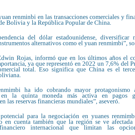
yuan renminbi en las transacciones comerciales y fin
 de Bolivia y la República Popular de China.
endencia del dólar estadounidense, diversificar n
 instrumentos alternativos como el yuan renmimbi”, so
Edwin Rojas, informó que en los últimos años el c
portancia, ya que representó en 2022 un 7,6% del P
ercial total. Eso significa que China es el terce
liviana.
 renmimbi ha ido cobrando mayor protagonismo 
uye en la quinta moneda más activa en pagos g
 las reservas financieras mundiales”, aseveró.
n potencial para la negociación en yuanes renmim
do en cuenta también que la región se ve afectada 
financiero internacional que limitan las opci