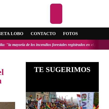
Escuchar la RA
NETA LOBO
CONTACTO
FOTOS
los incendios forestales registrados en el país fueron provocados y t
TE SUGERIMOS
el
n