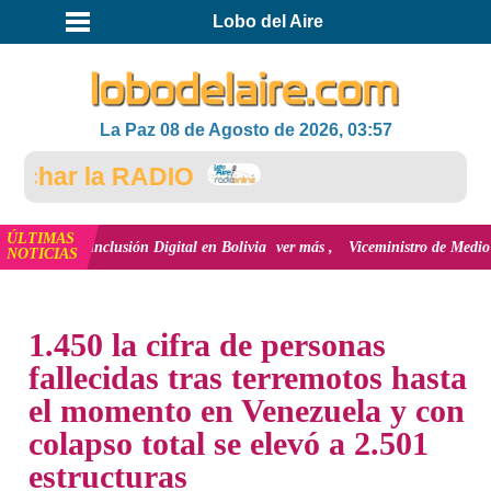
Lobo del Aire
La Paz 08 de Agosto de 2026, 03:57
har la RADIO
ÚLTIMAS
 la inclusión Digital en Bolivia
ver más
Viceministro de Medio Ambiente, J
NOTICIAS
INICIO
NOTICIAS
1.450 la cifra de personas
fallecidas tras terremotos hasta
el momento en Venezuela y con
colapso total se elevó a 2.501
estructuras