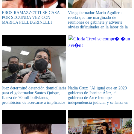
EROS RAMAZZOTTI SE CASA
Vicegobernador Mario Aguilera
POR SEGUNDA VEZ CON
revela que fue marginado de
MARICA PELLEGRINELLI
reuniones de gabinete y advierte
obvias dificultades en la labor de la
Gobernación antes de la aprehensión
de Camacho
Juez determinó detención domiciliaria
Nadia Cruz: "Al igual que en 2020
para el gobernador Santos Quispe,
gobierno de Jeanine Áñez, el
fianza de 70 mil bolivianos,
gobierno de Arce irrumpe
prohibición de acercarse a implicados
independencia judicial y se lanza en
y denunciantes
cacería de juezas