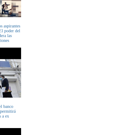
os aspirantes
El poder del
era las
iones
el banco
 permitirá
s a ex