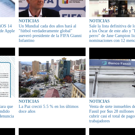
NOTICIAS
NOTICIAS
 iOS 14
Un Mundial cada dos años hará al
Sale la lista definitiva de l
 de Apple
"fútbol verdaderamente global"
a los Óscar de este año y "
aseveró presidente de la FIFA Gianni
perro" de Jane Campion lid
Infantino
nominaciones con 12 menc
NOTICIAS
NOTICIAS
lara que
La Paz creció 5.5 % en los últimos
Venta de siete inmuebles d
endido
doce años
Fassil por $us 28 millones
 denuncia
cubrir casi el total de pago
trabajadores