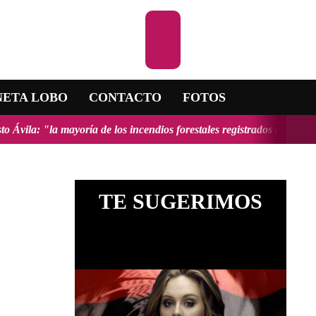
Escuchar la R
NETA LOBO
CONTACTO
FOTOS
oría de los incendios forestales registrados en el país fueron provoc
TE SUGERIMOS