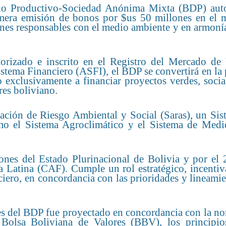
llo Productivo-Sociedad Anónima Mixta (BDP) auto
imera emisión de bonos por $us 50 millones en el 
iones responsables con el medio ambiente y en armoní
torizado e inscrito en el Registro del Mercado de 
stema Financiero (ASFI), el BDP se convertirá en la
o exclusivamente a financiar proyectos verdes, socia
res boliviano.
ción de Riesgo Ambiental y Social (Saras), un Sis
omo el Sistema Agroclimático y el Sistema de Medi
nes del Estado Plurinacional de Bolivia y por el
 Latina (CAF). Cumple un rol estratégico, incentiv
ciero, en concordancia con las prioridades y lineami
s del BDP fue proyectado en concordancia con la no
olsa Boliviana de Valores (BBV), los principio