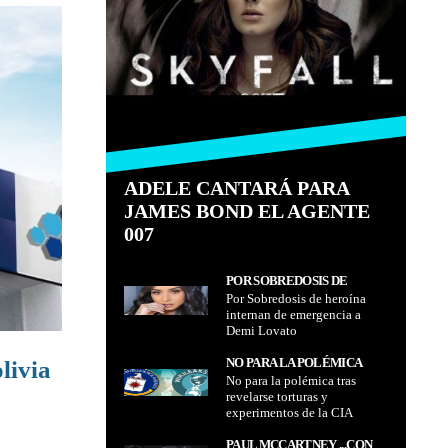
ADELE CANTARÁ PARA
JAMES BOND EL AGENTE
007
POR SOBREDOSIS DE
Por Sobredosis de heroína
HEROÍNA INTERNAN DE
internan de emergencia a
EMERGENCIA A DEMI
Demi Lovato
LOVATO
NO PARA LA POLÉMICA
livia
No para la polémica tras
TRAS REVELARSE
revelarse torturas y
TORTURAS Y
experimentos de la CIA
EXPERIMENTOS DE LA CIA
PAUL MCCARTNEY ...CON