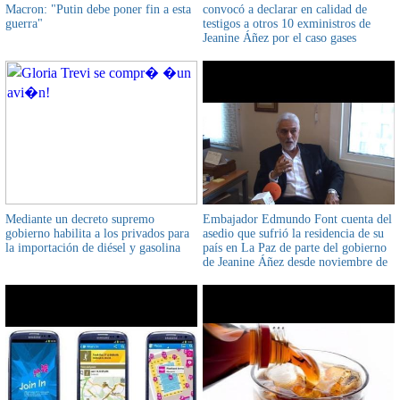
Macron: "Putin debe poner fin a esta
convocó a declarar en calidad de
guerra"
testigos a otros 10 exministros de
Jeanine Áñez por el caso gases
lacrimógenos informó fiscal Alexis
Vilela
Mediante un decreto supremo
Embajador Edmundo Font cuenta del
gobierno habilita a los privados para
asedio que sufrió la residencia de su
la importación de diésel y gasolina
país en La Paz de parte del gobierno
de Jeanine Áñez desde noviembre de
2019