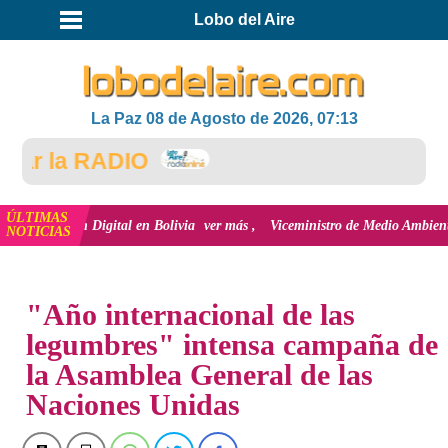
Lobo del Aire
La Paz 08 de Agosto de 2026, 07:13
la RADIO
ÚLTIMAS
n Digital en Bolivia
ver más
Viceministro de Medio Ambiente, José Ernesto 
NOTICIAS
INICIO
NOTICIAS
"Año internacional de las
legumbres" intensa campaña de
la Asamblea General de las
Naciones Unidas