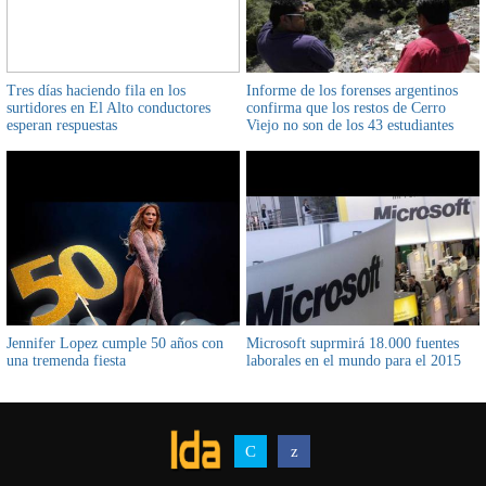
Tres días haciendo fila en los
Informe de los forenses argentinos
surtidores en El Alto conductores
confirma que los restos de Cerro
esperan respuestas
Viejo no son de los 43 estudiantes
Jennifer Lopez cumple 50 años con
Microsoft suprmirá 18.000 fuentes
una tremenda fiesta
laborales en el mundo para el 2015