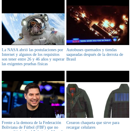
La NASA abrió las postulaciones por
Autobuses quemados y tiendas
Internet y algunos de los requisitos
saqueadas después de la derrota de
son tener entre 26 y 46 años y superar
Brasil
las exigentes pruebas físicas
Frente a la demora de la Federación
Crearon chaqueta que sirve para
Boliviana de Fútbol (FBF) que no
recargar celulares