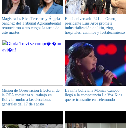
Magistradas Elva Terceros y Ángela
En el aniversario 241 de Oruro,
Sánchez del Tribunal Agroambiental
presidente Luis Arce promete
renunciaron a sus cargos la tarde de
industrialización de litio, zing,
este martes
hospitales, caminos y fortalecimiento
productivo
Misión de Observación Electoral de
La niña boliviana Mónica Canedo
la OEA comienza su trabajo en
llegó a la competencia La Voz Kids
Bolivia rumbo a las elecciones
que se transmite en Telemundo
generales del 17 de agosto