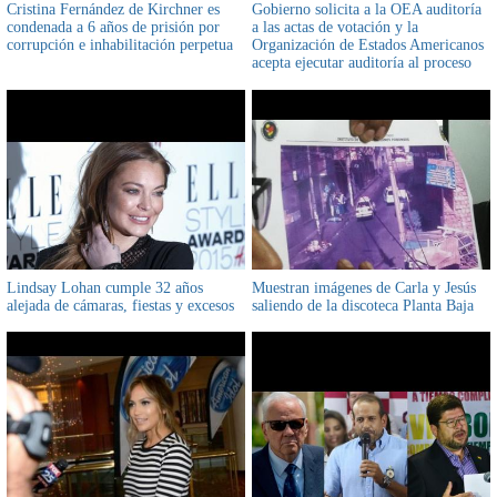
Cristina Fernández de Kirchner es
Gobierno solicita a la OEA auditoría
condenada a 6 años de prisión por
a las actas de votación y la
corrupción e inhabilitación perpetua
Organización de Estados Americanos
acepta ejecutar auditoría al proceso
electoral boliviano con condición de
que sus conclusiones sean vinculantes
Lindsay Lohan cumple 32 años
Muestran imágenes de Carla y Jesús
alejada de cámaras, fiestas y excesos
saliendo de la discoteca Planta Baja