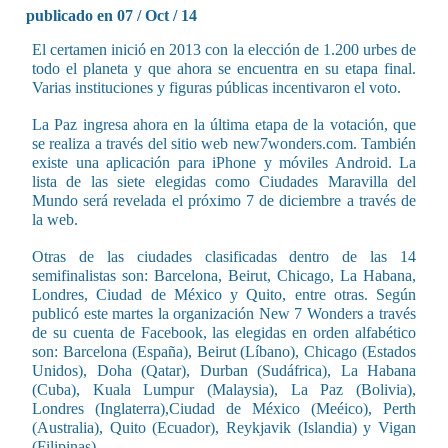
publicado en 07 / Oct / 14
El certamen inició en 2013 con la elección de 1.200 urbes de
todo el planeta y que ahora se encuentra en su etapa final.
Varias instituciones y figuras públicas incentivaron el voto.
La Paz ingresa ahora en la última etapa de la votación, que
se realiza a través del sitio web new7wonders.com. También
existe una aplicación para iPhone y móviles Android. La
lista de las siete elegidas como Ciudades Maravilla del
Mundo será revelada el próximo 7 de diciembre a través de
la web.
Otras de las ciudades clasificadas dentro de las 14
semifinalistas son: Barcelona, Beirut, Chicago, La Habana,
Londres, Ciudad de México y Quito, entre otras. Según
publicó este martes la organización New 7 Wonders a través
de su cuenta de Facebook, las elegidas en orden alfabético
son: Barcelona (España), Beirut (Líbano), Chicago (Estados
Unidos), Doha (Qatar), Durban (Sudáfrica), La Habana
(Cuba), Kuala Lumpur (Malaysia), La Paz (Bolivia),
Londres (Inglaterra),Ciudad de México (Meéico), Perth
(Australia), Quito (Ecuador), Reykjavik (Islandia) y Vigan
(Filipinas).