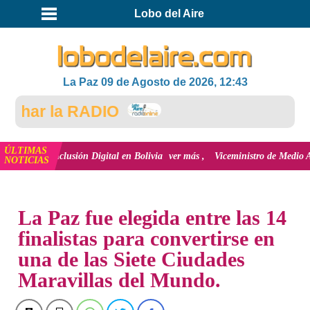
Lobo del Aire
La Paz 09 de Agosto de 2026, 12:43
har la RADIO
ÚLTIMAS
 la inclusión Digital en Bolivia
ver más
Viceministro de Medio Ambiente, J
NOTICIAS
INICIO
La Paz fue elegida entre las 14
finalistas para convertirse en
una de las Siete Ciudades
Maravillas del Mundo.