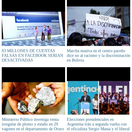
83 MILLONES DE CUENTAS
Marcha masiva en el centro paceño
FALSAS EN FACEBOOK SERIAN
dice no al racismo y la discriminación
DESACTIVADAS
en Bolivia
Ministerio Público investiga venta
Elecciones presidenciales en
irregular de plomo y estaño en 29
Argentina irán a segunda vuelta con
vagones en el departamento de Oruro
el oficialista Sergio Massa y el liberal