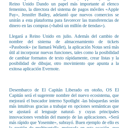
Reino Unido Dando un papel más importante al elenco
femenino, la directora del sistema de pagos móviles «Apple
Pay», Jennifer Bailey, adelantó que nuevos comercios se
unirán a esta plataforma para favorecer las transferencias de
dinero en las compras («habrá un millón de tiendas»).
Llegará a Reino Unido en julio. Además del cambio de
nombre del sistema de almacenamiento de tickets
«Passbook» (se llamará Wallet), la aplicación Notas será más
útil al incorporar nuevas funciones, tales como la posibilidad
de cambiar formatos de texto rápidamente, crear listas y la
posibilidad de dibujar, otro movimiento que apunta a la
exitosa aplicación Evernote.
Desembarco de El Capitán Liberado en otoño, OS El
Capitán será el sugerente nombre del nuevo ecosistema, que
mejorará el buscador interno Spotlight -las búsquedas serán
más intuitivas gracias a trabajar en opciones semánticas que
se ajustará al lenguaje natural- y cuyas principales
innovaciones vendrán del manejo de las aplicaciones. «Será
más rápido que Yosemite», subrayó. Buen ejemplo de ello es
la gestión de multipantalla, mejorada en esta ocasión, que