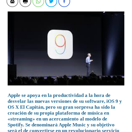
Apple se apoya en la productividad a la hora de
desvelar las nuevas versiones de su software, iOS 9 y
OS X El Capitán, pero su gran sorpresa ha sido la
creación de su propia plataforma de música en
«streaming» en un acercamiento al modelo de
Spotify. Se denominará Apple Music y su objetivo
será el de convertirse en un revolucionario servicio