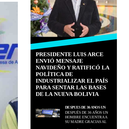
PRESIDENTE LUIS ARCE
ENVIÓ MENSAJE
NAVIDEÑO Y RATIFICÓ LA
POLÍTICA DE
INDUSTRIALIZAR EL PAÍS
PARA SENTAR LAS BASES
DE LA NUEVA BOLIVIA
DESPUÉS DE 36 AÑOS UN
DESPUÉS DE 36 AÑOS UN
HOMBRE ENCUENTRA A SU
HOMBRE ENCUENTRA A
MADRE GRACIAS AL
SU MADRE GRACIAS AL
FACEBOOK
FACEBOOK