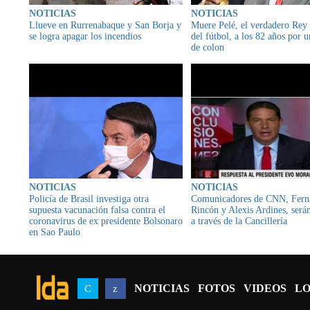
NOTICIAS
NOTICIAS
Llueve en Rurrenabaque y San Borja y
Muere Pelé, el verdadero Rey
se logra apagar los incendios
del fútbol, a los 82 años por 
de colon
NOTICIAS
NOTICIAS
Policía de Brasil investiga otra
Comunicadores de CNN, Fern
supuesta vacunación falsa contra el
Rincón y Alexis Ardines, serán
coronavirus de ex presidente Bolsonaro
a través de la Cancillería
en Sao Paulo
NOTICIAS
FOTOS
VIDEOS
LO