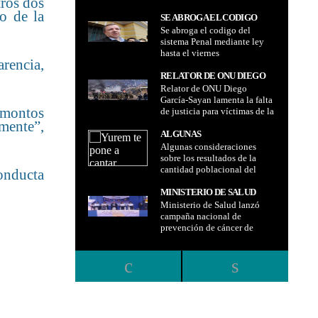
tros dos
o de la
SE ABROGA EL CODIGO
Se abroga el codigo del
DEL SISTEMA PENAL
sistema Penal mediante ley
MEDIANTE LEY HASTA EL
hasta el viernes
VIERNES
rencia,
RELATOR DE ONU DIEGO
Relator de ONU Diego
GARCÍA-SAYAN LAMENTA
García-Sayan lamenta la falta
LA FALTA DE JUSTICIA
s montos
de justicia para víctimas de la
PARA VÍCTIMAS DE LA
crisis de 2019 y urge
lmente”,
CRISIS DE 2019 Y URGE
celeridad
ALGUNAS
CELERIDAD
Algunas consideraciones
CONSIDERACIONES SOBRE
sobre los resultados de la
LOS RESULTADOS DE LA
cantidad poblacional del
onducta
CANTIDAD POBLACIONAL
censo nacional de población
DEL CENSO NACIONAL DE
y vivienda 2024 (Septiembre,
MINISTERIO DE SALUD
POBLACIÓN Y VIVIENDA
2024) Jimmy Osorio -
Ministerio de Salud lanzó
LANZÓ CAMPAÑA
2024 (SEPTIEMBRE, 2024)
Observatorio Fiscal
campaña nacional de
NACIONAL DE
JIMMY OSORIO -
prevención de cáncer de
PREVENCIÓN DE CÁNCER
OBSERVATORIO FISCAL
cuello uterino para mujeres
DE CUELLO UTERINO PARA
puedan realizarse prueba de
MUJERES PUEDAN
Papanicolau gratuita
REALIZARSE PRUEBA DE
PAPANICOLAU GRATUITA