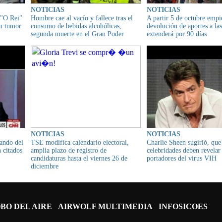
NOTICIAS
NOTICIAS
 "O Rei"
Hombre cae al vacío y fallece tras el
A partir 5 de octubre empi
un tumor
consumo de bebidas alcohólicas,
devolución de aportes a la
segunda muerte en el Gran Poder
extenderá por 90 días
NOTICIAS
NOTICIAS
ando del
TSE modifica calendario electoral,
Charlie Sheen sugirió, que
 citados
amplia plazo de registro de
celebridades deben revelar 
candidaturas hasta el viernes 26 de
portadores del virus VIH
diciembre
BO DEL AIRE
AIRWOLF MULTIMEDIA
INFOSICOES