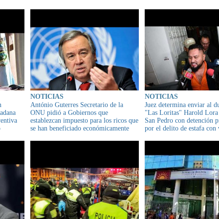
NOTICIAS
NOTICIAS
n
António Guterres Secretario de la
Juez determina enviar al d
dadana
ONU pidió a Gobiernos que
"Las Loritas" Harold Lora 
ventiva
establezcan impuesto para los ricos que
San Pedro con detención p
o
se han beneficiado económicamente
por el delito de estafa con
de
durante la pandemia con el objetivo de
múltiples
la
reducir desigualdades