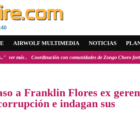
Es
:40
RE
AIRWOLF MULTIMEDIA
NOTICIAS
PLA
Coordinación con comunidades de Zongo Choro fortalece agenda de d
aso a Franklin Flores ex geren
orrupción e indagan sus