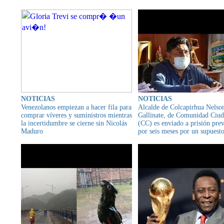
NOTICIAS
NOTICIAS
Venezolanos empiezan a hacer fila para
Alcalde de Colcapirhua Nelso
comprar víveres y suministros mientras
Gallinate, de Comunidad Ciu
la incertidumbre se cierne sin Nicolás
(CC) es enviado a prisión pre
Maduro
por seis meses por un supuest
sobreprecio en la adquisición 
pruebas antígeno nasales para 
detección del COVID-19