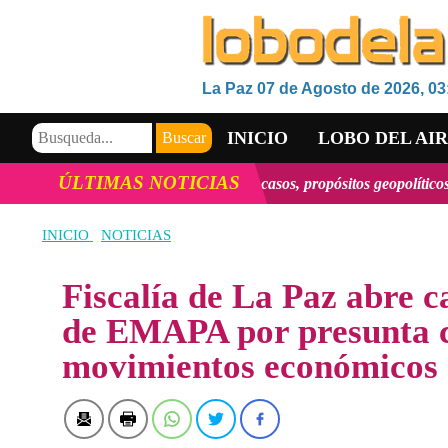
La Paz 07 de Agosto de 2026, 03
INICIO
LOBO DEL AI
ÚLTIMAS NOTICIAS
s y tendrían, en algunos casos, propósitos geopolíticos.."
ver más
VIDEOS
INICIO
NOTICIAS
Fiscalía de La Paz abre c
de EMAPA por presunta c
movimientos económicos