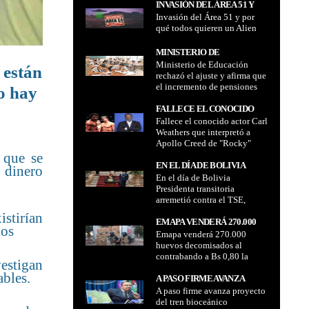
INVASIÓN DEL ÁREA 51 Y
Invasión del Área 51 y por
POR QUÉ TODOS QUIEREN
qué todos quieren un Alien
UN ALIEN
MINISTERIO DE
Ministerio de Educación
EDUCACIÓN RECHAZÓ EL
 están
rechazó el ajuste y afirma que
AJUSTE Y AFIRMA QUE EL
el incremento de pensiones
o hay
INCREMENTO DE
escolares esta totalmente
PENSIONES ESCOLARES
prohibido
FALLECE EL CONOCIDO
ESTA TOTALMENTE
Fallece el conocido actor Carl
ACTOR CARL WEATHERS
PROHIBIDO
Weathers que interpretó a
QUE INTERPRETÓ A
Apollo Creed de "Rocky"
APOLLO CREED DE
 que se
"ROCKY"
EN EL DÍA DE BOLIVIA
e dinero
En el día de Bolivia
PRESIDENTA TRANSITORIA
Presidenta transitoria
ARREMETIÓ CONTRA EL
arremetió contra el TSE,
TSE, CRITICÓ AL
criticó al Legislativo y por
istirían
LEGISLATIVO Y POR LOS
los conflictos sociales
EMAPA VENDERÁ 270.000
CONFLICTOS SOCIALES
dos
vigentes
Emapa venderá 270.000
HUEVOS DECOMISADOS AL
VIGENTES
huevos decomisados al
CONTRABANDO A BS 0,80 LA
contrabando a Bs 0,80 la
UNIDAD
vestigan
unidad
ables.
A PASO FIRME AVANZA
A paso firme avanza proyecto
PROYECTO DEL TREN
del tren bioceánico
BIOCEÁNICO