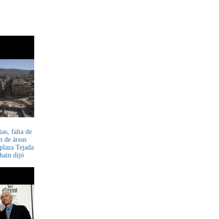
ias, falta de
n de áreas
 plaza Tejada
hain dijó
ificación