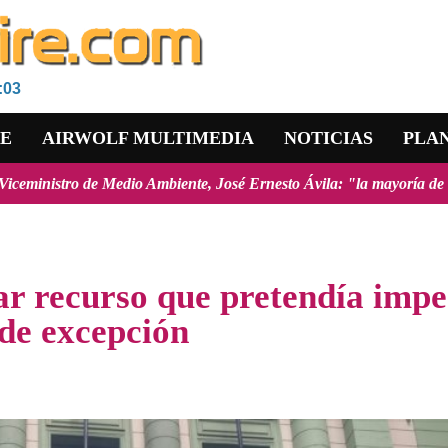
:03
RE
AIRWOLF MULTIMEDIA
NOTICIAS
PLA
dio Ambiente, José Ernesto Ávila: "la mayoría de los incendios forest
ar recurso que pretendía impe
 de excepción