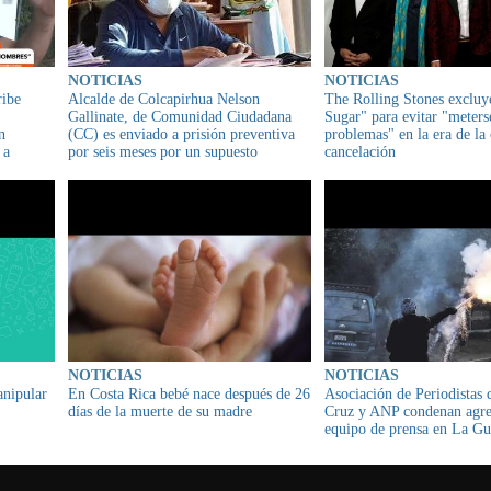
NOTICIAS
NOTICIAS
ribe
Alcalde de Colcapirhua Nelson
The Rolling Stones exclu
Gallinate, de Comunidad Ciudadana
Sugar" para evitar "meters
n
(CC) es enviado a prisión preventiva
problemas" en la era de la 
 a
por seis meses por un supuesto
cancelación
sobreprecio en la adquisición de
pruebas antígeno nasales para la
detección del COVID-19
NOTICIAS
NOTICIAS
nipular
En Costa Rica bebé nace después de 26
Asociación de Periodistas 
días de la muerte de su madre
Cruz y ANP condenan agre
equipo de prensa en La Gu