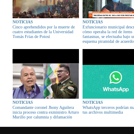
NOTICIAS
NOTICIAS
Cinco aprehendidos por la muerte de
Exfuncionario municipal desc
cuatro estudiantes de la Universidad
cómo operaba la red de ítems
Tomás Frías de Potosí
fantasmas, se efectuaba bajo u
esquema piramidal de acuerdo
concejal Manuel Saavedra
NOTICIAS
NOTICIAS
Comandante coronel Jhony Aguilera
WhatsApp terceros podrían ma
inicia proceso contra exministro Arturo
tus archivos multimedia
Murillo por calumnia y difamación