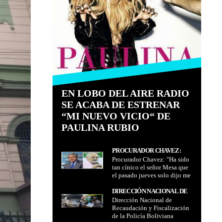
EN LOBO DEL AIRE RADIO
SE ACABA DE ESTRENAR
“MI NUEVO VICIO“ DE
PAULINA RUBIO
PROCURADOR CHAVEZ:
Procurador Chavez: "Ha sido
"HA SIDO TAN CÍNICO EL
tan cínico el señor Mesa que
SEÑOR MESA QUE EL
el pasado jueves solo dijo me
PASADO JUEVES SOLO DIJO
atengo a mi derecho al
ME ATENGO A MI DERECHO
silencio, (pero) ese derecho le
DIRECCIÓN NACIONAL DE
AL SILENCIO, (PERO) ESE
asiste al acusado, no al
Dirección Nacional de
RECAUDACIÓN Y
DERECHO LE ASISTE AL
testigo; es tan mal asesorado
Recaudación y Fiscalización
FISCALIZACIÓN DE LA
ACUSADO, NO AL TESTIGO;
y le miente tanto al país"
de la Policía Boliviana
POLICÍA BOLIVIANA
ES TAN MAL ASESORADO Y