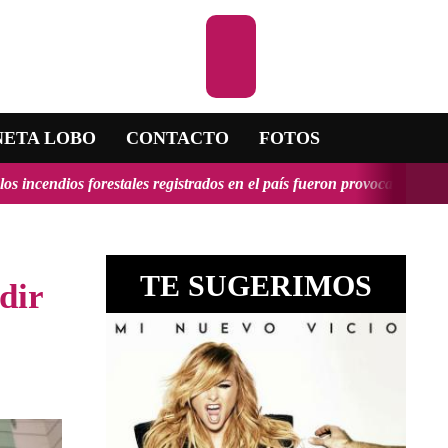
Escuchar la RADIO
NETA LOBO
CONTACTO
FOTOS
ales registrados en el país fueron provocados y tendrían, en algunos 
TE SUGERIMOS
dir