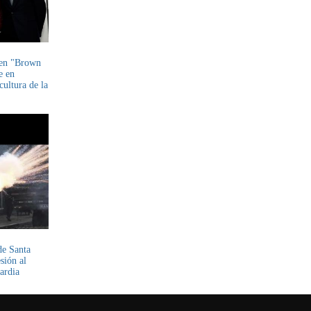
yen "Brown
e en
cultura de la
de Santa
sión al
ardia