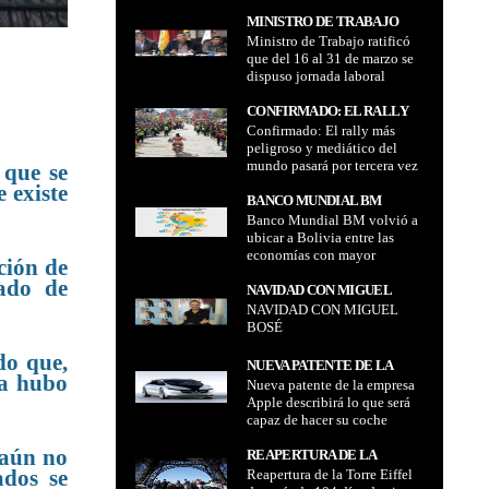
informa que desde el
INFORMA QUE DESDE EL
LE MIENTE TANTO AL
miércoles 2 de agosto se
MINISTRO DE TRABAJO
MIÉRCOLES 2 DE AGOSTO
iniciará con la Inspección
PAÍS"
Ministro de Trabajo ratificó
RATIFICÓ QUE DEL 16 AL 31
SE INICIARÁ CON LA
Técnica Vehicular
que del 16 al 31 de marzo se
DE MARZO SE DISPUSO
INSPECCIÓN TÉCNICA
dispuso jornada laboral
JORNADA LABORAL
VEHICULAR
continua de 08h00 a 16h00
CONTINUA DE 08H00 A
CONFIRMADO: EL RALLY
16H00
Confirmado: El rally más
MÁS PELIGROSO Y
peligroso y mediático del
MEDIÁTICO DEL MUNDO
mundo pasará por tercera vez
 que se
PASARÁ POR TERCERA VEZ
por territorio Boliviano
 existe
POR TERRITORIO
BANCO MUNDIAL BM
BOLIVIANO
Banco Mundial BM volvió a
VOLVIÓ A UBICAR A
ubicar a Bolivia entre las
BOLIVIA ENTRE LAS
economías con mayor
ECONOMÍAS CON MAYOR
ción de
crecimiento en la región para
CRECIMIENTO EN LA
tado de
este 2023
NAVIDAD CON MIGUEL
REGIÓN PARA ESTE 2023
NAVIDAD CON MIGUEL
BOSÉ
BOSÉ
do que,
NUEVA PATENTE DE LA
ya hubo
Nueva patente de la empresa
EMPRESA APPLE
Apple describirá lo que será
DESCRIBIRÁ LO QUE SERÁ
capaz de hacer su coche
CAPAZ DE HACER SU
autónomo
COCHE AUTÓNOMO
 aún no
REAPERTURA DE LA
ados se
Reapertura de la Torre Eiffel
TORRE EIFFEL DESPUÉS