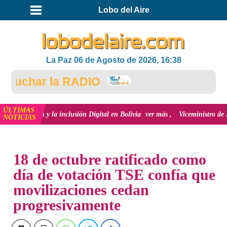
Lobo del Aire
La Paz 06 de Agosto de 2026, 16:38
uchar la RADIO
ÚLTIMAS
ación y la inclusión Digital en Bolivia
ver más
Viceministro de Medio Amb
NOTICIAS
INICIO
NOTICIAS
18 de octubre ratificado como
día de votación TSE confía que
movilizaciones cedan
progresivamente