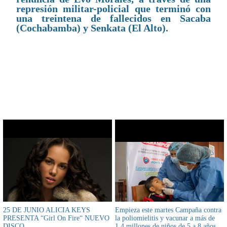
represión militar-policial que terminó con
una treintena de fallecidos en Sacaba
(Cochabamba) y Senkata (El Alto).
CONTENIDO RELACIONADO
25 DE JUNIO ALICIA KEYS
Empieza este martes Campaña contra
PRESENTA “Girl On Fire“ NUEVO
la poliomielitis y vacunar a más de
DISCO
1,4 millones de niños de 5 a 8 años