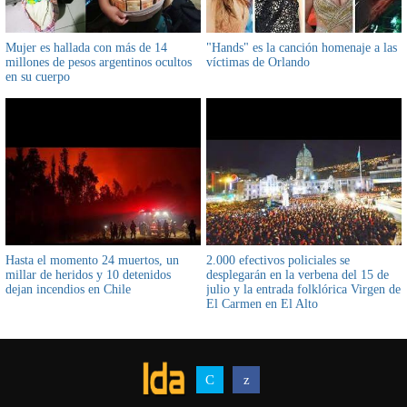
Mujer es hallada con más de 14
"Hands" es la canción homenaje a las
millones de pesos argentinos ocultos
víctimas de Orlando
en su cuerpo
Hasta el momento 24 muertos, un
2.000 efectivos policiales se
millar de heridos y 10 detenidos
desplegarán en la verbena del 15 de
dejan incendios en Chile
julio y la entrada folklórica Virgen de
El Carmen en El Alto