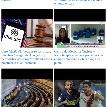
en todo el país
Caso ChatGPT: Vocales se justifican,
Centro de Medicina Nuclear y
mientras Colegio de Abogados y
Radioterapia atiende a pacientes con
periodistas ven error y nulidad genera
equipos modernos y tecnología de
polémica a nivel nacional
punta