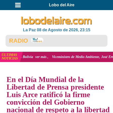
Lobo del Aire
La Paz 08 de Agosto de 2026, 23:15
 RADIO
ÚLTIMAS
al en Bolivia
ver más
Viceministro de Medio Ambiente, José Ernesto Ávila: 
NOTICIAS
INICIO
NOTICIAS
En el Día Mundial de la
Libertad de Prensa presidente
Luis Arce ratificó la firme
convicción del Gobierno
nacional de respeto a la libertad