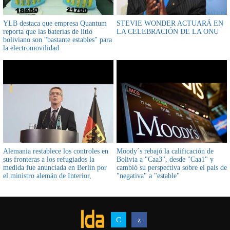
YLB destaca que empresa Quantum
STEVIE WONDER ACTUARÁ EN
reporta que las baterías de litio
LA CELEBRACIÓN DE LA ONU
boliviano son "bastante estables" para
la electromovilidad
Alemania restablece los controles en
Moody´s rebajó la calificación de
sus fronteras a los refugiados la
Bolivia a "Caa3", desde "Caa1" y
medida fue anunciada en Berlín por
cambió su perspectiva sobre el país de
el ministro alemán de Interior,
"negativa" a "estable"
Thomas de Maizière