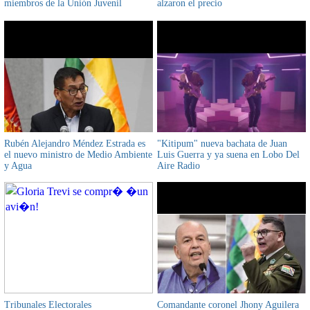
miembros de la Unión Juvenil
alzaron el precio
Cruceñista
Rubén Alejandro Méndez Estrada es
"Kitipum" nueva bachata de Juan
el nuevo ministro de Medio Ambiente
Luis Guerra y ya suena en Lobo Del
y Agua
Aire Radio
Tribunales Electorales
Comandante coronel Jhony Aguilera