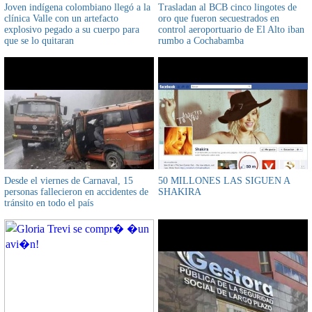
Joven indígena colombiano llegó a la
Trasladan al BCB cinco lingotes de
clínica Valle con un artefacto
oro que fueron secuestrados en
explosivo pegado a su cuerpo para
control aeroportuario de El Alto iban
que se lo quitaran
rumbo a Cochabamba
Desde el viernes de Carnaval, 15
50 MILLONES LAS SIGUEN A
personas fallecieron en accidentes de
SHAKIRA
tránsito en todo el país