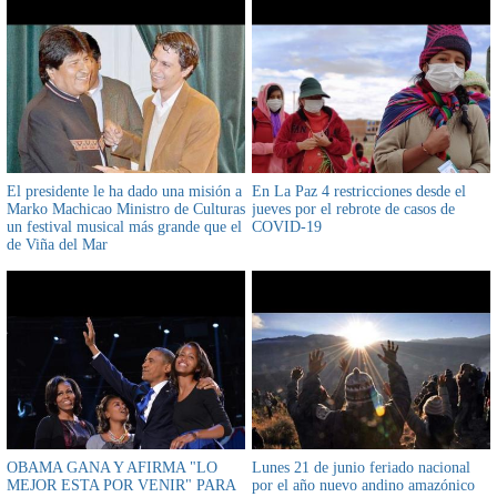
El presidente le ha dado una misión a
En La Paz 4 restricciones desde el
Marko Machicao Ministro de Culturas
jueves por el rebrote de casos de
un festival musical más grande que el
COVID-19
de Viña del Mar
OBAMA GANA Y AFIRMA "LO
Lunes 21 de junio feriado nacional
MEJOR ESTA POR VENIR" PARA
por el año nuevo andino amazónico