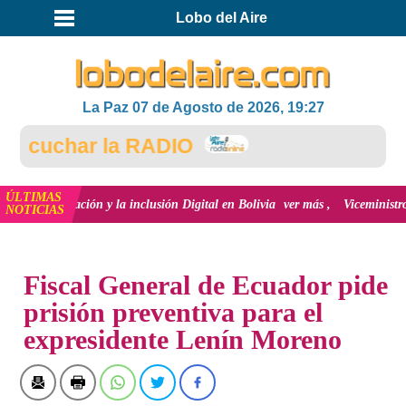
Lobo del Aire
La Paz 07 de Agosto de 2026, 19:27
cuchar la RADIO
ÚLTIMAS
 innovación y la inclusión Digital en Bolivia
ver más
Viceministro de Medi
NOTICIAS
INICIO
NOTICIAS
Fiscal General de Ecuador pide
prisión preventiva para el
expresidente Lenín Moreno