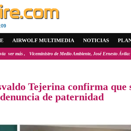
:09
RE
AIRWOLF MULTIMEDIA
NOTICIAS
PLA
Viceministro de Medio Ambiente, José Ernesto Ávila: "la mayoría de lo
valdo Tejerina confirma que 
 denuncia de paternidad