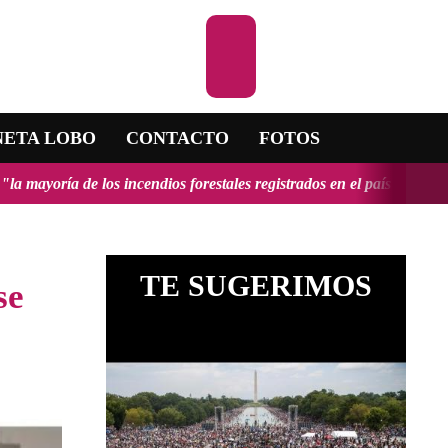
Escuchar la RA
NETA LOBO
CONTACTO
FOTOS
s incendios forestales registrados en el país fueron provocados y ten
TE SUGERIMOS
se