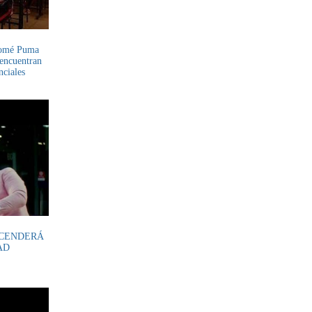
lomé Puma
 encuentran
nciales
NCENDERÁ
AD