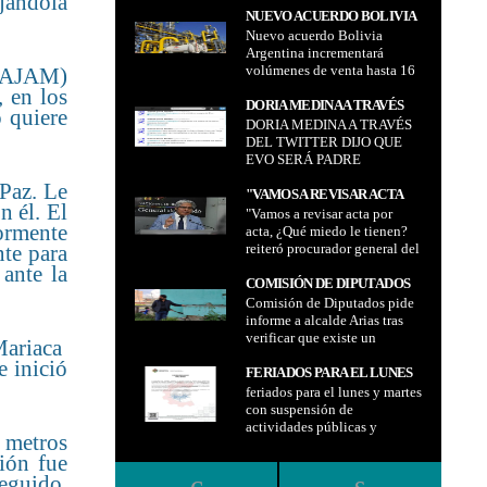
jándola
"CHAMBONADA,
aberración"
NUEVO ACUERDO BOLIVIA
DESPROPÓSITO Y
Nuevo acuerdo Bolivia
ARGENTINA
ABERRACIÓN"
Argentina incrementará
INCREMENTARÁ
volúmenes de venta hasta 16
 (AJAM)
VOLÚMENES DE VENTA
millones de metros cúbicos
 en los
HASTA 16 MILLONES DE
día MMm3d y a un precio
DORIA MEDINA A TRAVÉS
 quiere
METROS CÚBICOS DÍA
que bordea $us 9 más un
DORIA MEDINA A TRAVÉS
DEL TWITTER DIJO QUE
MMM3D Y A UN PRECIO
adicional por millón de BTU
DEL TWITTER DIJO QUE
EVO SERÁ PADRE
QUE BORDEA $US 9 MÁS UN
EVO SERÁ PADRE
ADICIONAL POR MILLÓN
 Paz. Le
DE BTU
"VAMOS A REVISAR ACTA
n él. El
"Vamos a revisar acta por
POR ACTA, ¿QUÉ MIEDO LE
ormente
acta, ¿Qué miedo le tienen?
TIENEN? REITERÓ
nte para
reiteró procurador general del
PROCURADOR GENERAL
Estado Wilfredo Chávez
 ante la
DEL ESTADO WILFREDO
COMISIÓN DE DIPUTADOS
CHÁVEZ
Comisión de Diputados pide
PIDE INFORME A ALCALDE
informe a alcalde Arias tras
ARIAS TRAS VERIFICAR
verificar que existe un
QUE EXISTE UN ABANDONO
Mariaca
abandono a las
A LAS INFRAESTRUCTURAS
e inició
infraestructuras educativas de
FERIADOS PARA EL LUNES
EDUCATIVAS DE LA URBE
la urbe
feriados para el lunes y martes
Y MARTES CON
con suspensión de
SUSPENSIÓN DE
actividades públicas y
ACTIVIDADES PÚBLICAS Y
s metros
privadas de acuerdo a
PRIVADAS DE ACUERDO A
ión fue
Ministerio de Trabajo
MINISTERIO DE TRABAJO
seguido,