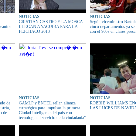
NOTICIAS
NOTICIAS
CRISTIAN CASTRO Y LA MOSCA
Según viceministro Barto
Jeanine
LLEGAN A YACUIBA PARA LA
cinco departamentos ya se
FEICHACO 2013
con el 90% en clases prese
NOTICIAS
NOTICIAS
ado de
GAMLP y ENTEL sellan alianza
ROBBIE WILLIAMS E
stria,
estratégica para impulsar la primera
LAS LUCES DE NAVID
o de
Ciudad Inteligente del país con
tecnología al servicio de la ciudadanía*