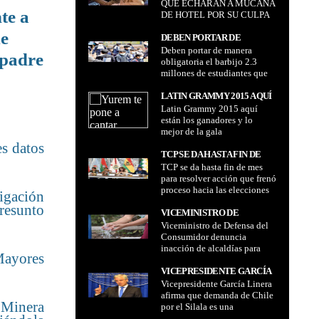
QUE ECHARAN A MUCANA
DE HOTEL POR SU CULPA
te a
DE HOTEL POR SU CULPA
me
DEBEN PORTAR DE
Deben portar de manera
MANERA OBLIGATORIA EL
 padre
obligatoria el barbijo 2.3
BARBIJO 2.3 MILLONES DE
millones de estudiantes que
ESTUDIANTES QUE INICIAN
inician labores escolares
LABORES ESCOLARES 2024
2024
LATIN GRAMMY 2015 AQUÍ
Latin Grammy 2015 aquí
ESTÁN LOS GANADORES Y
están los ganadores y lo
LO MEJOR DE LA GALA
mejor de la gala
es datos
TCP SE DA HASTA FIN DE
TCP se da hasta fin de mes
MES PARA RESOLVER
para resolver acción que frenó
ACCIÓN QUE FRENÓ
proceso hacia las elecciones
PROCESO HACIA LAS
tigación
judiciales
ELECCIONES JUDICIALES
presunto
VICEMINISTRO DE
Viceministro de Defensa del
DEFENSA DEL
Consumidor denuncia
CONSUMIDOR DENUNCIA
inacción de alcaldías para
INACCIÓN DE ALCALDÍAS
Mayores
asegurar uso responsable del
PARA ASEGURAR USO
agua
VICEPRESIDENTE GARCÍA
RESPONSABLE DEL AGUA
Vicepresidente García Linera
LINERA AFIRMA QUE
afirma que demanda de Chile
DEMANDA DE CHILE POR
 Minera
por el Silala es una
EL SILALA ES UNA
"chambonada, despropósito y