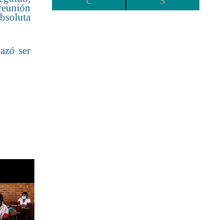
 reunión
bsoluta
.
azó ser