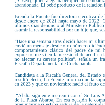
(AJAM), quien alega haber quedado embarazad
abandonada. El bebé producto de la relación 
Brenda la Fuente fue directora ejecutiva de
desde enero de 2021 hasta mayo de 2022. C
últimos días denunció al Ministerio Público
asumir la responsabilidad por un hijo que, seg
“Hace una semana atrás decidí hacer mi últi
envié un mensaje desde otro número diciéndol
comportamiento clásico del padre de mi h
expuesto, me vi en la necesidad de acudir a l
no afectar su carrera política”, señala un 
Fiscalía Departamental de Cochabamba.
Candidata a la Fiscalía General del Estado 
resultó electo, La Fuente informa que la supu
en 2023 y que en noviembre nació el fruto de 
“Al día siguiente me reuní con el Sr. Luis 
de la Plaza Abaroa. En esa ocasión le comu
preguntarme si estaba segura de la paternidad