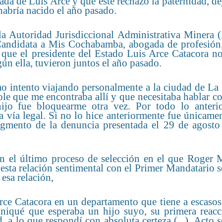
a de Luis Arce y que éste rechazó la paternidad, de
habría nacido el año pasado.
 la Autoridad Jurisdiccional Administrativa Minera
andidata a Mis Cochabamba, abogada de profesión,
 que el presidente del Estado Luis Arce Catacora no
ún ella, tuvieron juntos el año pasado.
mo intento viajando personalmente a la ciudad de La
e que me encontraba allí y que necesitaba hablar co
ijo fue bloquearme otra vez. Por todo lo anteri
a vía legal. Si no lo hice anteriormente fue únicame
fragmento de la denuncia presentada el 29 de agosto
en el último proceso de selección en el que Roger 
esta relación sentimental con el Primer Mandatario s
esa relación,
Arce Catacora en un departamento que tiene a escaso
niqué que esperaba un hijo suyo, su primera reacc
, a lo que respondí con absoluta certeza (...). Acto 