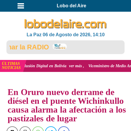
Lobo del Aire
La Paz 06 de Agosto de 2026, 14:10
ar la RADIO
ÚLTIMAS
 inclusión Digital en Bolivia
ver más
Viceministro de Medio Ambiente, José
NOTICIAS
INICIO
NOTICIAS
En Oruro nuevo derrame de
diésel en el puente Wichinkullo
causa alarma la afectación a los
pastizales de lugar