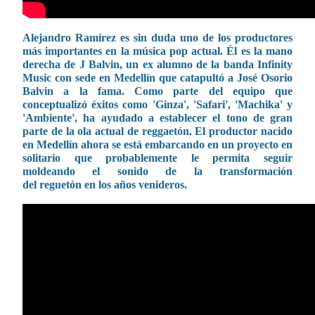
Alejandro Ramírez es sin duda uno de los productores
más importantes en la música pop actual. Él es la mano
derecha de J Balvin, un ex alumno de la banda Infinity
Music con sede en Medellín que catapultó a José Osorio
Balvin a la fama. Como parte del equipo que
conceptualizó éxitos como 'Ginza', 'Safari', 'Machika' y
'Ambiente', ha ayudado a establecer el tono de gran
parte de la ola actual de reggaetón. El productor nacido
en Medellín ahora se está embarcando en un proyecto en
solitario que probablemente le permita seguir
moldeando el sonido de la transformación
del reguetón en los años venideros.