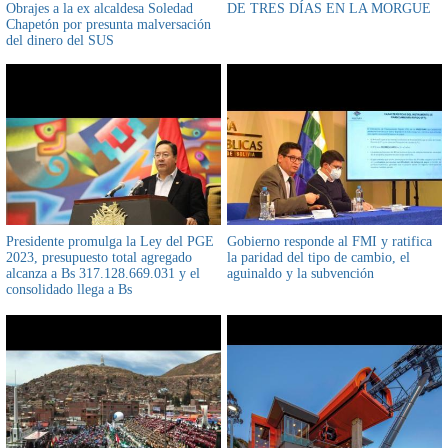
Obrajes a la ex alcaldesa Soledad
DE TRES DÍAS EN LA MORGUE
Chapetón por presunta malversación
del dinero del SUS
Presidente promulga la Ley del PGE
Gobierno responde al FMI y ratifica
2023, presupuesto total agregado
la paridad del tipo de cambio, el
alcanza a Bs 317.128.669.031 y el
aguinaldo y la subvención
consolidado llega a Bs
243.950.261.888