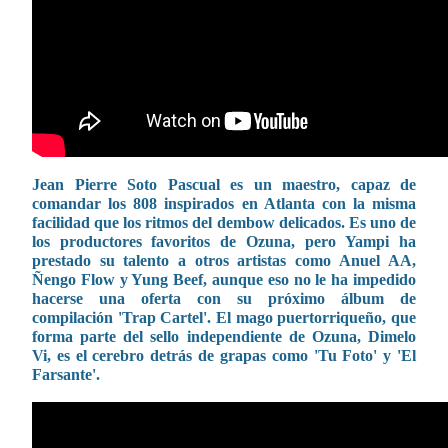
Jean Pierre Soto Pascual es un maestro, capaz de
comandar los 808 inspirados en Atlanta con la misma
facilidad que los ritmos del dembow delicados. Es uno de
los productores favoritos de Ozuna, pero Yampi ha
prestado su talento a otros artistas como Anuel AA,
Ñengo Flow y Yung Beef, aunque eso no le ha impedido
hacerse una oferta con su próximo álbum de
compilación 'Trap Cartel'. El mago puertorriqueño, que
forma parte del sello independiente de Ozuna, Dimelo
Vi, es el cerebro detrás de grapas como 'Tu Foto' y 'El
Farsante'.