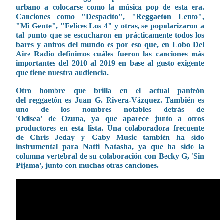
urbano a colocarse como la música pop de esta era.
Canciones como "Despacito", "Reggaetón Lento",
"Mi Gente", "Felices Los 4" y otras, se popularizaron a
tal punto que se escucharon en prácticamente todos los
bares y antros del mundo es por eso que, en Lobo Del
Aire Radio definimos cuáles fueron las canciones más
importantes del 2010 al 2019 en base al gusto exigente
que tiene nuestra audiencia.
Otro hombre que brilla en el actual panteón
del reggaetón es Juan G. Rivera-Vázquez. También es
uno de los nombres notables detrás de
'Odisea' de Ozuna, ya que aparece junto a otros
productores en esta lista. Una colaboradora frecuente
de Chris Jeday y Gaby Music también ha sido
instrumental para Natti Natasha, ya que ha sido la
columna vertebral de su colaboración con Becky G, 'Sin
Pijama', junto con muchas otras canciones.