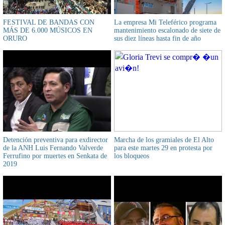
FESTIVAL DE BANDAS CON
La empresa Mi Teleférico programa
MÁS DE 6.000 MÚSICOS EN
mantenimiento escalonado de siete de
ORURO
sus diez líneas hasta fin de año
Detención preventiva para exdirector
Marcha de los gramiales de El Alto
de la ANH Luis Fernando Valverde
para este martes 29 en protesta por
Ferrufino por muertes en Senkata de
los bloqueos
2019