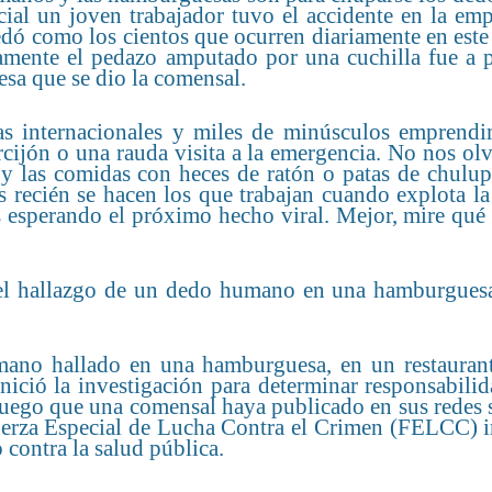
icial un joven trabajador tuvo el accidente en la em
dó como los cientos que ocurren diariamente en este
amente el pedazo amputado por una cuchilla fue a p
sa que se dio la comensal.
s internacionales y miles de minúsculos emprendi
rcijón o una rauda visita a la emergencia. No nos o
o y las comidas con heces de ratón o patas de chulu
recién se hacen los que trabajan cuando explota l
s esperando el próximo hecho viral. Mejor, mire qué
mano hallado en una hamburguesa, en un restaurant
inició la investigación para determinar responsabili
 luego que una comensal haya publicado en sus redes 
erza Especial de Lucha Contra el Crimen (FELCC) in
 contra la salud pública.