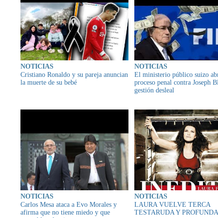
NOTICIAS
NOTICIAS
Cristiano Ronaldo y su pareja anuncian
El ministerio público suizo ab
la muerte de su bebé
proceso penal contra Joseph Bl
gestión desleal
NOTICIAS
NOTICIAS
Carlos Mesa ataca a Evo Morales y
LAURA VUELVE TERCA
afirma que no tiene miedo y que
TESTARUDA Y PROFUND