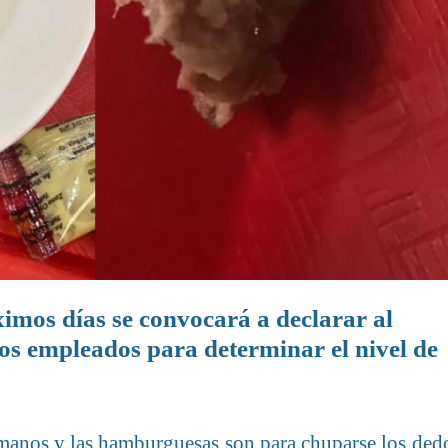
imos días se convocará a declarar al
los empleados para determinar el nivel de
s manos y las hamburguesas son para chuparse los ded