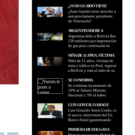
elecciones generales en
GENERALES EN BOLIVIA
Bolivia
¿JUAN GUAIDÓ TIENE
¿Juan Guaidó tiene derecho a
DERECHO A
autoproclamarse presidente
AUTOPROCLAMARSE
de Venezuela?
PRESIDENTE DE
VENEZUELA?
ARGENTINA DEBE A
Argentina debe a Bolivia $us
BOLIVIA $US 230
230 millones por importación
MILLONES POR
de gas pero continuará en
IMPORTACIÓN DE GAS
agosto y septiembre
PERO CONTINUARÁ EN
NIÑA DE 11 AÑOS, VÍCTIMA
AGOSTO Y SEPTIEMBRE
Niña de 11 años, víctima de
DE TRATA Y TRÁFICO EN
trata y tráfico en Perú, regresó
PERÚ, REGRESÓ A BOLIVIA
a Bolivia y está al lado de su
Y ESTÁ AL LADO DE SU
familia
FAMILIA
SE CONFIRMA
Se confirma incremento de
INCREMENTO DE 10% AL
10% al Salario Mínimo
SALARIO MÍNIMO
Nacional y 5% al haber
NACIONAL Y 5% AL HABER
básico nacional 2025
BÁSICO NACIONAL 2025
LUIS GONZALO ARAOZ
Luis Gonzalo Araoz Leaño, es
LEAÑO, ES EL NUEVO
el nuevo interventor del Ex
INTERVENTOR DEL EX
Banco Fassil garantizando
BANCO FASSIL
trabajo técnico y pago de
GARANTIZANDO TRABAJO
salarios a ex trabajadores
PRIMERA MUJER GANA
TÉCNICO Y PAGO DE
os, pero
Primera mujer gana Nobel de
NOBEL DE FÍSICA EN 55