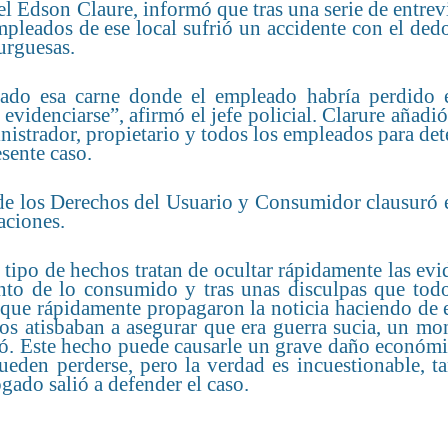
 Edson Claure, informó que tras una serie de entrevi
empleados de ese local sufrió un accidente con el ded
burguesas.
hado esa carne donde el empleado habría perdido 
 evidenciarse”, afirmó el jefe policial. Clarure añadi
nistrador, propietario y todos los empleados para de
esente caso.
de los Derechos del Usuario y Consumidor clausuró e
aciones.
tipo de hechos tratan de ocultar rápidamente las evi
onto de lo consumido y tras unas disculpas que tod
 que rápidamente propagaron la noticia haciendo de 
s atisbaban a asegurar que era guerra sucia, un mon
tió. Este hecho puede causarle un grave daño económ
eden perderse, pero la verdad es incuestionable, ta
gado salió a defender el caso.