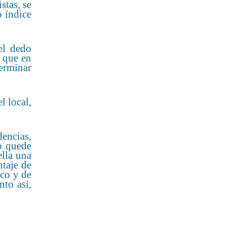
stas, se
o índice
el dedo
ó que en
terminar
l local,
dencias,
o quede
ella una
taje de
ico y de
nto así,