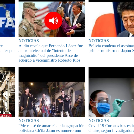
NOTICIAS
NOTICIAS
re
Audio revela que Fernando López fue
Bolivia condena el asesinat
atter por
autor intelectual de "intento de
primer ministro de Japón 
magnicidio" del presidente Arce de
acuerdo a viceministro Roberto Ríos
NOTICIAS
NOTICIAS
“Me cansé de amarte” de la agrupación
Covid 19 Coronavirus es i
A
boliviana Ch'ila Jatun es número uno
el aire, según investigadore