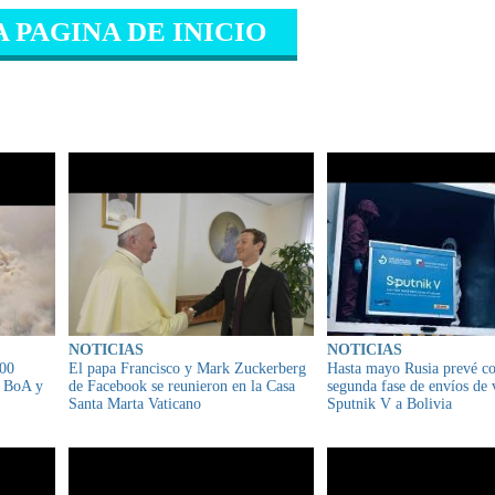
A PAGINA DE INICIO
IONADO
NOTICIAS
NOTICIAS
700
El papa Francisco y Mark Zuckerberg
Hasta mayo Rusia prevé c
e BoA y
de Facebook se reunieron en la Casa
segunda fase de envíos de
Santa Marta Vaticano
Sputnik V a Bolivia