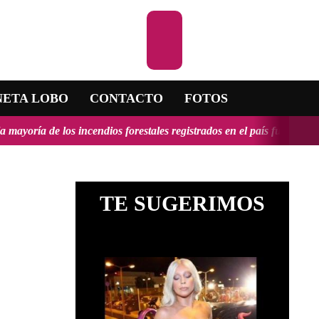
Escuchar la RADI
NETA LOBO
CONTACTO
FOTOS
ndios forestales registrados en el país fueron provocados y tendrían,
TE SUGERIMOS