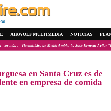
:30
RE
AIRWOLF MULTIMEDIA
NOTICIAS
PLA
nistro de Medio Ambiente, José Ernesto Ávila: "la mayoría de los ince
rguesa en Santa Cruz es de
dente en empresa de comida