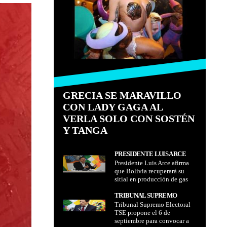
GRECIA SE MARAVILLO
CON LADY GAGA AL
VERLA SOLO CON SOSTÉN
Y TANGA
PRESIDENTE LUIS ARCE
Presidente Luis Arce afirma
AFIRMA QUE BOLIVIA
que Bolivia recuperará su
RECUPERARÁ SU SITIAL EN
sitial en producción de gas
PRODUCCIÓN DE GAS CON
con el estratégico plan de
EL ESTRATÉGICO PLAN DE
YPFB
TRIBUNAL SUPREMO
YPFB
Tribunal Supremo Electoral
ELECTORAL TSE PROPONE
TSE propone el 6 de
EL 6 DE SEPTIEMBRE PARA
septiembre para convocar a
CONVOCAR A ELECCIONES