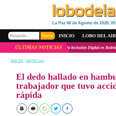
La Paz 06 de Agosto de 2026, 05
INICIO
LOBO DEL AI
ÚLTIMAS NOTICIAS
co, la innovación y la inclusión Digital en Bolivia
ver más
Vicemi
VIDEOS
INICIO
NOTICIAS
El dedo hallado en hambu
trabajador que tuvo acci
rápida