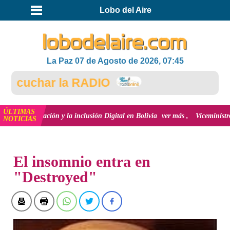
Lobo del Aire
La Paz 07 de Agosto de 2026, 07:45
cuchar la RADIO
ÚLTIMAS
 innovación y la inclusión Digital en Bolivia
ver más
Viceministro de Medi
NOTICIAS
INICIO
El insomnio entra en
"Destroyed"