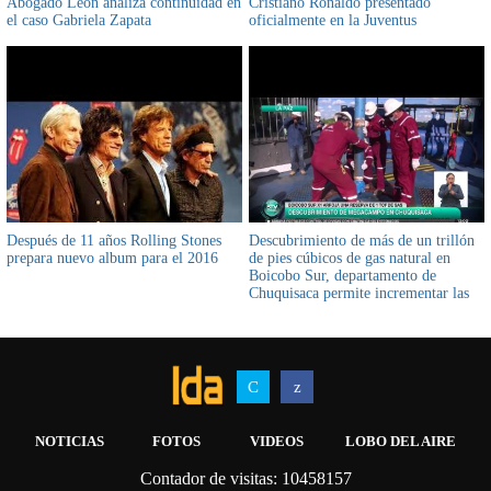
Abogado León analiza continuidad en
Cristiano Ronaldo presentado
el caso Gabriela Zapata
oficialmente en la Juventus
Después de 11 años Rolling Stones
Descubrimiento de más de un trillón
prepara nuevo album para el 2016
de pies cúbicos de gas natural en
Boicobo Sur, departamento de
Chuquisaca permite incrementar las
reservas probadas en 11%
NOTICIAS
FOTOS
VIDEOS
LOBO DEL AIRE
Contador de visitas: 10458157