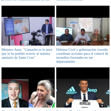
relaciones diplomáticas
Ministro Auza: "Camacho es lo peor
Defensa Civil y gobernación cruceña
que le ha podido ocurrir al sistema
coordinan acciones para el control de
sanitario de Santa Cruz"
incendios forestales en ese
departamento