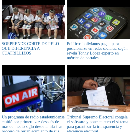
SORPRENDE CORTE DE PELO
Políticos bolivianos pagan para
QUE DIFERENCIA A
posicionarse en redes sociales, según
CUATRILLIZOS
revela Tonny López experto en
métrica de portales
Un programa de radio estadounidense
Tribunal Supremo Electoral congela
emitió por primera vez después de
el software y pone en cero el sistema
más de medio siglo desde la isla tras
para garantizar la transparencia y
proceso de restablecimiento de sus
eficiencia electoral