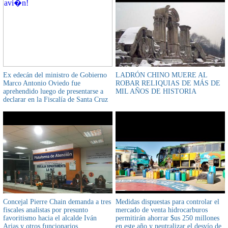
Ex edecán del ministro de Gobierno
LADRÓN CHINO MUERE AL
Marco Antonio Oviedo fue
ROBAR RELIQUIAS DE MÁS DE
aprehendido luego de presentarse a
MIL AÑOS DE HISTORIA
declarar en la Fiscalía de Santa Cruz
Concejal Pierre Chain demanda a tres
Medidas dispuestas para controlar el
fiscales analistas por presunto
mercado de venta hidrocarburos
favoritismo hacia el alcalde Iván
permitirán ahorrar $us 250 millones
Arias y otros funcionarios
en este año y neutralizar el desvío de