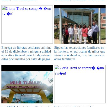
municipales
al menos 250 millones de litros de
combustible
Entrega de libretas escolares culmina
Siguen las separaciones familiares en
el 13 de diciembre y ninguna unidad
la frontera, en particular de niños que
educativa tiene el derecho de retener
vienen con abuelos, tíos, hermanos y
estos documentos por falta de pagos
otros familiares