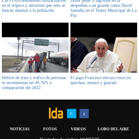
Las FFAA desmienten militarización
Dolor pesar y lágrimas en la
en el trópico y advierten que sólo se
despedida a un grande como David
buscan alarmar a la población
Santalla en el Teatro Municipal de La
Paz
Delitos de trata y tráfico de personas
El papa Francisco elevará rezos en
se incrementan un 49,76% a
quechua, aimara y guaraní
comparación del 2022
NOTICIAS
FOTOS
VIDEOS
LOBO DEL AIRE