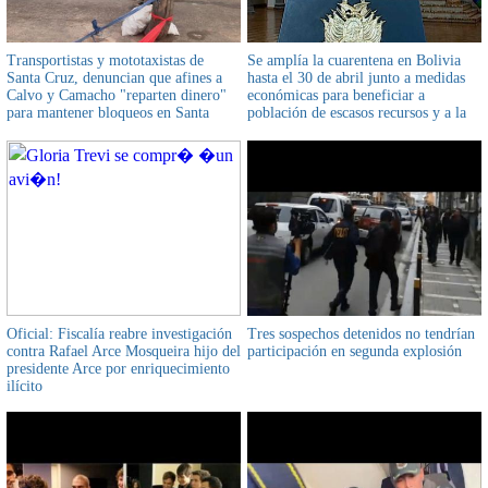
Transportistas y mototaxistas de
Se amplía la cuarentena en Bolivia
Santa Cruz, denuncian que afines a
hasta el 30 de abril junto a medidas
Calvo y Camacho "reparten dinero"
económicas para beneficiar a
para mantener bloqueos en Santa
población de escasos recursos y a la
Cruz
micro y pequeña empresa
Oficial: Fiscalía reabre investigación
Tres sospechos detenidos no tendrían
contra Rafael Arce Mosqueira hijo del
participación en segunda explosión
presidente Arce por enriquecimiento
ilícito