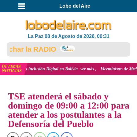
Lobo del Aire
La Paz 08 de Agosto de 2026, 00:31
uchar la RADIO
ÚLTIMAS
ación y la inclusión Digital en Bolivia
ver más
Viceministro de Medio Ambi
NOTICIAS
INICIO
NOTICIAS
TSE atenderá el sábado y
domingo de 09:00 a 12:00 para
atender a los postulantes a la
Defensoría del Pueblo