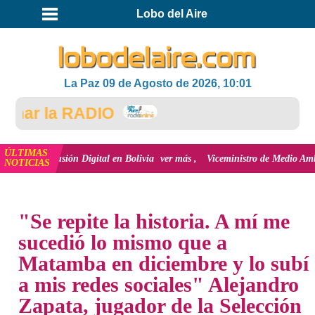
Lobo del Aire
La Paz 09 de Agosto de 2026, 10:01
ar la RADIO
ÚLTIMAS
inclusión Digital en Bolivia
ver más
Viceministro de Medio Ambiente, José 
NOTICIAS
INICIO
NOTICIAS
"Se repite la historia. A mí me
sucedió lo mismo que a
Matamba en diciembre y lo subí
a mis redes sociales" Alejandro
Zapata, jugador de la Selección