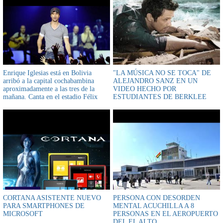
Enrique Iglesias está en Bolivia
"LA MÚSICA NO SE TOCA" DE
arribó a la capital cochabambina
ALEJANDRO SANZ EN UN
aproximadamente a las tres de la
VIDEO HECHO POR
mañana. Canta en el estadio Félix
ESTUDIANTES DE BERKLEE
Capriles, esta noche desde las 21:00
(U.S.A.)
CORTANA ASISTENTE NUEVO
PERSONA CON DESORDEN
PARA SMARTPHONES DE
MENTAL ACUCHILLA A 8
MICROSOFT
PERSONAS EN EL AEROPUERTO
DEL EL ALTO