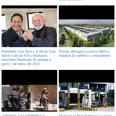
Presidente Luis Arce y el electo Luiz
Florida albergará la mayor fábrica
Inácio Lula da Silva retomarán
mundial de satélites y componentes
relaciones bilaterales de amistad a
partir 1 de enero del 2023
"CHAVO" SALVATIERRA Y
Mediante el Plan Soberanía se logró