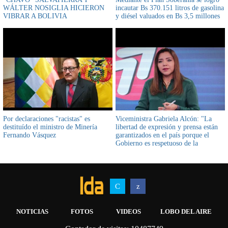
WÁLTER NOSIGLIA HICIERON
incautar Bs 370.151 litros de gasolina
VIBRAR A BOLIVIA
y diésel valuados en Bs 3,5 millones
Por declaraciones "racistas" es
Viceministra Gabriela Alcón: "La
destituído el ministro de Minería
libertad de expresión y prensa están
Fernando Vásquez
garantizados en el país porque el
Gobierno es respetuoso de la
Constitución y de la Ley de
Imprenta"
NOTICIAS
FOTOS
VIDEOS
LOBO DEL AIRE