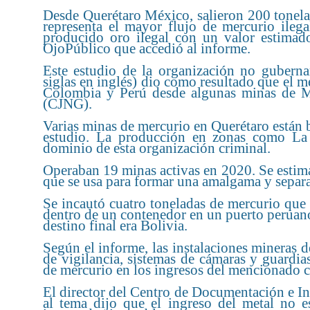
Desde Querétaro México, salieron 200 tonela
representa el mayor flujo de mercurio ileg
producido oro ilegal con un valor estimad
OjoPúblico que accedió al informe.
Este estudio de la organización no gubern
siglas en inglés) dio como resultado que el me
Colombia y Perú desde algunas minas de Mé
(CJNG).
Varias minas de mercurio en Querétaro están b
estudio. La producción en zonas como La P
dominio de esta organización criminal.
Operaban 19 minas activas en 2020. Se estima
que se usa para formar una amalgama y separar
Se incautó cuatro toneladas de mercurio que 
dentro de un contenedor en un puerto peruano
destino final era Bolivia.
Según el informe, las instalaciones mineras d
de vigilancia, sistemas de cámaras y guardia
de mercurio en los ingresos del mencionado cá
El director del Centro de Documentación e I
al tema dijo que el ingreso del metal no es