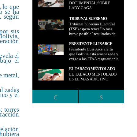
DOCUMENTAL SOBRE
LADY GAGA
, lo que
LADY GAGA
o se ha
, según
TRIBUNAL SUPREMO
Tribunal Supremo Electoral
ELECTORAL (TSE) ESPERA
(TSE) espera tener "lo más
TENER "LO MÁS BREVE
por sus
breve posible" resultados de
Bolivia,
POSIBLE" RESULTADOS DE
segunda vuelta de las
eración
SEGUNDA VUELTA DE LAS
elecciones subnacionales de
PRESIDENTE LUIS ARCE
ELECCIONES
este domingo 11 de abril
Presidente Luis Arce alerta
ALERTA QUE BOLIVIA
SUBNACIONALES DE ESTE
que Bolivia está amenazada y
evela el
ESTÁ AMENAZADA Y EXIGE
DOMINGO 11 DE ABRIL
exige a las FFAA resguardar la
bajo el
A LAS FFAA RESGUARDAR
estabilidad política
LA ESTABILIDAD POLÍTICA
EL TABACO MENTOLADO
e metal,
EL TABACO MENTOLADO
ES EL MÁS ADICTIVO
ES EL MÁS ADICTIVO
alizadas
ico y el
: torres
tracción
relación
hubiera