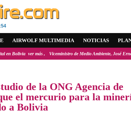
:54
RE
AIRWOLF MULTIMEDIA
NOTICIAS
PLA
Viceministro de Medio Ambiente, José Ernesto Ávila: "la mayoría de
studio de la ONG Agencia de
que el mercurio para la miner
do a Bolivia