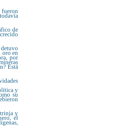
 fueron
 todavía
áfico de
 crecido
 detuvo
l oro en
ra, por
mineras
ón? Está
vidades
lítica y
como su
debieron
trinja y
ero, el
ígenas,