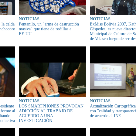
NOTICIAS
NOTICIAS
 la celda
Fentanilo, un "arma de destrucción
ExMiss Bolivia 2007, Kat
nchocoro
masiva" que tiene de rodillas a
Céspedes, es nueva directo
EE.UU.
Municipal de Cultura de S
de Velasco luego de ser des
Luis Fernando Camacho
NOTICIAS
NOTICIAS
esidente
LOS SMARTPHONES PROVOCAN
Actualización Cartográfica
nforme al
ADICCIÓN AL TRABAJO DE
con "calidad y transparenc
altando
ACUERDO A UNA
de acuerdo al INE
roductiva
INVESTIGACIÓN