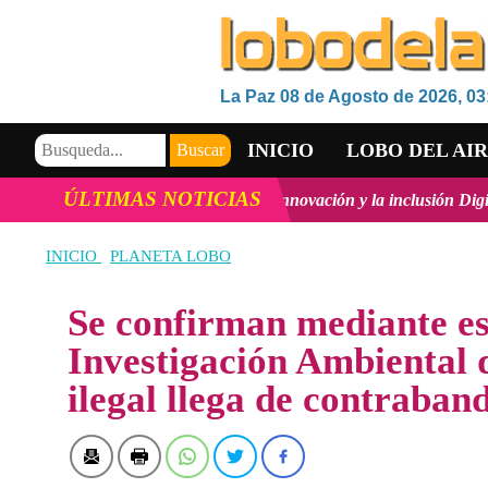
La Paz 08 de Agosto de 2026, 03
INICIO
LOBO DEL AI
ÚLTIMAS NOTICIAS
Tecnológico, la innovación y la inclusión Digital en Bolivia
ver más
VIDEOS
INICIO
PLANETA LOBO
Se confirman mediante e
Investigación Ambiental 
ilegal llega de contraban