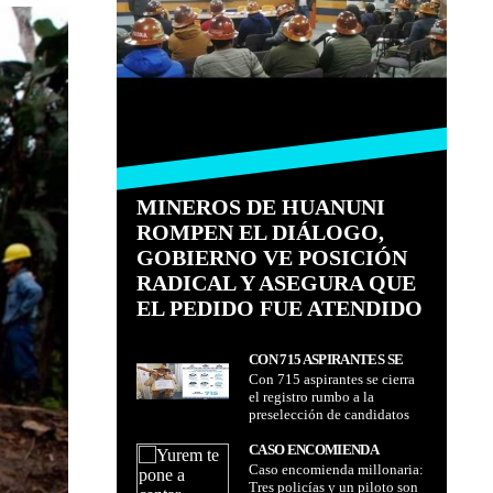
MINEROS DE HUANUNI
ROMPEN EL DIÁLOGO,
GOBIERNO VE POSICIÓN
RADICAL Y ASEGURA QUE
EL PEDIDO FUE ATENDIDO
CON 715 ASPIRANTES SE
Con 715 aspirantes se cierra
CIERRA EL REGISTRO
el registro rumbo a la
RUMBO A LA
preselección de candidatos
PRESELECCIÓN DE
para las elecciones judiciales
CANDIDATOS PARA LAS
CASO ENCOMIENDA
ELECCIONES JUDICIALES
Caso encomienda millonaria:
MILLONARIA: TRES
Tres policías y un piloto son
POLICÍAS Y UN PILOTO