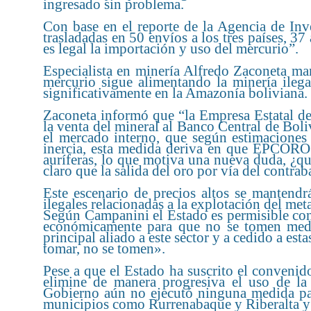
ingresado sin problema.
Con base en el reporte de la Agencia de Inv
trasladadas en 50 envíos a los tres países, 37
es legal la importación y uso del mercurio”.
Especialista en minería Alfredo Zaconeta man
mercurio sigue alimentando la minería ilega
significativamente en la Amazonía boliviana.
Zaconeta informó que “la Empresa Estatal 
la venta del mineral al Banco Central de Boli
el mercado interno, que según estimaciones
inercia, esta medida deriva en que EPCORO 
auríferas, lo que motiva una nueva duda, ¿q
claro que la salida del oro por vía del contra
Este escenario de precios altos se mantendr
ilegales relacionadas a la explotación del met
Según Campanini el Estado es permisible con
económicamente para que no se tomen medi
principal aliado a este sector y a cedido a e
tomar, no se tomen».
Pese a que el Estado ha suscrito el convenid
elimine de manera progresiva el uso de la 
Gobierno aún no ejecutó ninguna medida para
municipios como Rurrenabaque y Riberalta y 