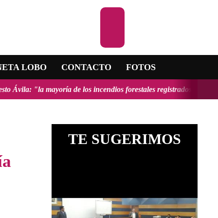
Escuchar la RA
NETA LOBO
CONTACTO
FOTOS
 los incendios forestales registrados en el país fueron provocados y 
TE SUGERIMOS
ía