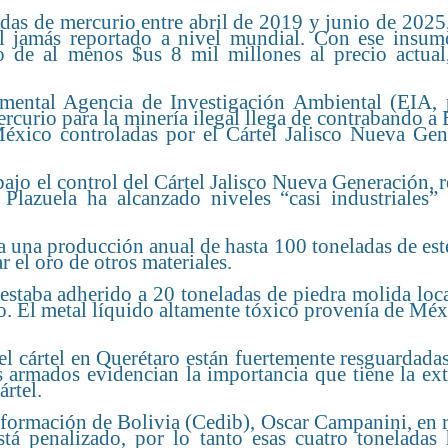
das de mercurio entre abril de 2019 y junio de 2025
al jamás reportado a nivel mundial. Con ese insum
o de al menos $us 8 mil millones al precio actual
amental Agencia de Investigación Ambiental (EIA, 
rcurio para la minería ilegal llega de contrabando a 
xico controladas por el Cártel Jalisco Nueva Gen
ajo el control del Cártel Jalisco Nueva Generación, r
lazuela ha alcanzado niveles “casi industriales” 
 una producción anual de hasta 100 toneladas de est
 el oro de otros materiales.
estaba adherido a 20 toneladas de piedra molida loc
. El metal líquido altamente tóxico provenía de Méx
el cártel en Querétaro están fuertemente resguardadas
s armados evidencian la importancia que tiene la ex
rtel.
nformación de Bolivia (Cedib), Oscar Campanini, en 
tá penalizado, por lo tanto esas cuatro toneladas 