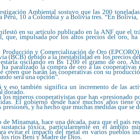
estigación Ambiental sostuvo que las 200 toneladas
 a Perú, 10 a Colombia y a Bolivia tres. “En Bolivia,
ifestó en su artículo publicado en la ANF que el tr
l, que, impulsada por los altos precios del oro, ha
de Producción y Comercialización de Oro (EPCORO)
via (BCB) debido a la inestabilidad en los precios de
 estaría oscilando en Bs 1200 el gramo de oro. Aho
ha paralizado la compra de oro a las cooperativas 
ué creen que harán las cooperativas con su producci
bando será una opción”.
á y eso también significa un incremento de las acti
al dorado.
 los mineros cooperativistas que han «presionado po
das. El gobierno desde hace muchos años tiene 
stas presiones, y ha hecho que muchas medidas que se 
o de Minamata, hace una década, para que el país res
sustancia tóxica, particularmente en el ámbito min
 evitar el impacto del metal en varios pueblos ind
los ríos Beni y Madre de Dios.