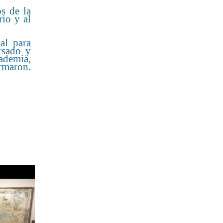
s de la
rio y al
al para
rsado y
cademia,
maron.