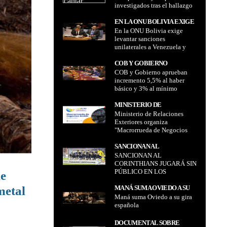
investigados tras el hallazgo
SON INVESTIGADOS TRAS
de dinero en dos aeropuertos
EL HALLAZGO DE DINERO
de Beni
EN LA ONU BOLIVIA EXIGE
EN DOS AEROPUERTOS DE
En la ONU Bolivia exige
LEVANTAR SANCIONES
BENI
levantar sanciones
UNILATERALES A
unilaterales a Venezuela y
VENEZUELA Y
despolitizar ayuda
DESPOLITIZAR AYUDA
humanitaria
COB Y GOBIERNO
HUMANITARIA
COB y Gobierno aprueban
APRUEBAN INCREMENTO
incremento 5,5% al haber
5,5% AL HABER BÁSICO Y
básico y 3% al mínimo
3% AL MÍNIMO NACIONAL
nacional
MINISTERIO DE
Ministerio de Relaciones
RELACIONES EXTERIORES
Exteriores organiza
ORGANIZA
"Macrorrueda de Negocios
"MACRORRUEDA DE
Multisectorial Expo Aladi
NEGOCIOS
2021" los días 26 y 29 de
SANCIONAN AL
MULTISECTORIAL EXPO
octubre próximos con la
SANCIONAN AL
CORINTHIANS JUGARÁ SIN
ALADI 2021" LOS DÍAS 26 Y
participación de empresas
CORINTHIANS JUGARÁ SIN
PÚBLICO EN LOS
29 DE OCTUBRE PRÓXIMOS
bolivianas
PÚBLICO EN LOS
de
PRÓXIMOS 60 DÍAS
CON LA PARTICIPACIÓN DE
PRÓXIMOS 60 DÍAS
EMPRESAS BOLIVIANAS
metal
MANÁ SUMA OVIEDO A SU
Maná suma Oviedo a su gira
GIRA ESPAÑOLA
española
DOCUMENTAL SOBRE