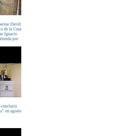
herine David
ra de la Casa
an Ignacio
tituida por
 concluirá
ia" en agosto