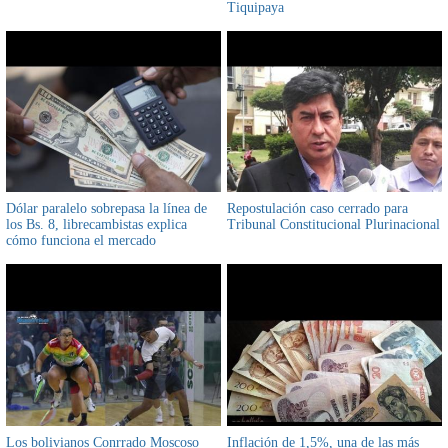
Tiquipaya
Dólar paralelo sobrepasa la línea de
Repostulación caso cerrado para
los Bs. 8, librecambistas explica
Tribunal Constitucional Plurinacional
cómo funciona el mercado
Los bolivianos Conrrado Moscoso
Inflación de 1,5%, una de las más