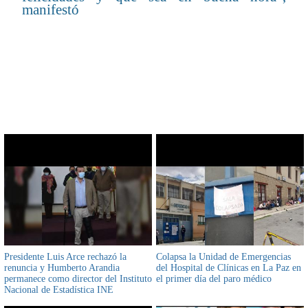
manifestó
CONTENIDO RELACIONADO
Presidente Luis Arce rechazó la
Colapsa la Unidad de Emergencias
renuncia y Humberto Arandia
del Hospital de Clínicas en La Paz en
permanece como director del Instituto
el primer día del paro médico
Nacional de Estadística INE