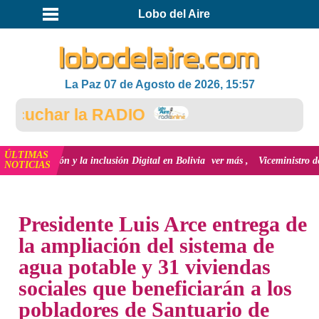
Lobo del Aire
La Paz 07 de Agosto de 2026, 15:57
uchar la RADIO
ÚLTIMAS
ovación y la inclusión Digital en Bolivia
ver más
Viceministro de Medio Am
NOTICIAS
INICIO
NOTICIAS
Presidente Luis Arce entrega de
la ampliación del sistema de
agua potable y 31 viviendas
sociales que beneficiarán a los
pobladores de Santuario de