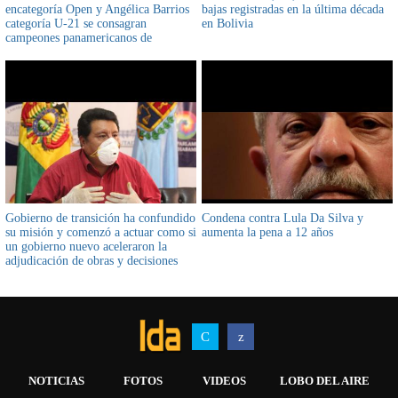
encategoría Open y Angélica Barrios
bajas registradas en la última década
categoría U-21 se consagran
en Bolivia
campeones panamericanos de
Ráquetbol
Gobierno de transición ha confundido
Condena contra Lula Da Silva y
su misión y comenzó a actuar como si
aumenta la pena a 12 años
un gobierno nuevo aceleraron la
adjudicación de obras y decisiones
como el Hub de Viru Viru entre otros
NOTICIAS
FOTOS
VIDEOS
LOBO DEL AIRE