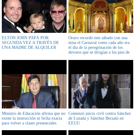
ELTON JOHN PAPÁ POR
Oruro recordó este sábado con una
SEGUNDA VEZ A TRAVÉS DE
misa el Carnaval como cada año era
UNA MADRE DE ALQUILER
el día de la peregrinación de los
devotos que se dirigían a los pies de
la Virgen de Socavón
Ministro de Educación afirma que no
Comenzó juicio civil contra Sánchez
existe la instrucción ni fecha exacta
de Lozada y Sánchez Berzaín en
para volver a clases presenciales
EEUU