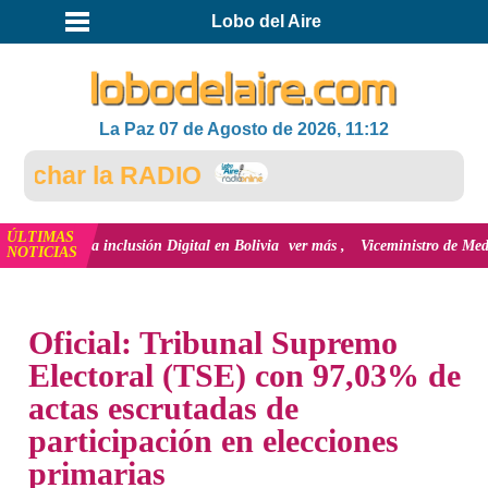
Lobo del Aire
La Paz 07 de Agosto de 2026, 11:12
char la RADIO
ÚLTIMAS
ión y la inclusión Digital en Bolivia
ver más
Viceministro de Medio Ambien
NOTICIAS
INICIO
NOTICIAS
Oficial: Tribunal Supremo
Electoral (TSE) con 97,03% de
actas escrutadas de
participación en elecciones
primarias