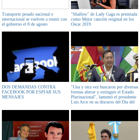
Transporte pesado nacional e
"Shallow" de Lady Gaga es premiada
internacional se vuelven a reunir con
como Mejor canción original en los
el gobierno el 8 de agosto
Oscar 2019
DOS DEMANDAS CONTRA
"Una y otra vez buscaron por diversas
FACEBOOK POR ESPIAR SUS
formas alterar y extinguir el Estado
MENSAJES
Plurinacional", lamentó el presidente
Luis Arce en su discurso del Día del
Estado Plurinacional