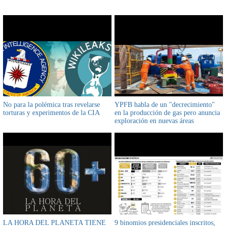
No para la polémica tras revelarse
YPFB habla de un "decrecimiento"
torturas y experimentos de la CIA
en la producción de gas pero anuncia
exploración en nuevas áreas
LA HORA DEL PLANETA TIENE
9 binomios presidenciales inscritos,