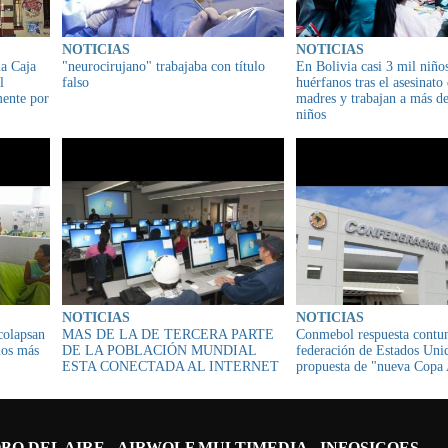
NOTICIAS
NOTICIAS
la Caja
"neurocirujano" trabajaba con título
En Bolivia casi 3 mil niño
l
falso
huérfanos tras el asesinato
mente por
madres y trabajan a más d
niños
NOTICIAS
NOTICIAS
colapsan
MAS DE LA DE TERCERA PARTE
Conmebol respuesta contun
los más
DE LA POBLACIÓN MUNDIAL
federación de Estados Uni
ESTA CONECTADA AL INTERNET
propuesta de "nueva Copa
BO DEL AIRE
AIRWOLF MULTIMEDIA
INFOSICOES