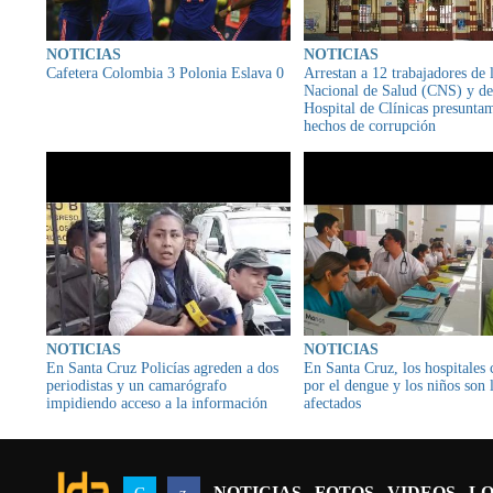
NOTICIAS
NOTICIAS
Cafetera Colombia 3 Polonia Eslava 0
Arrestan a 12 trabajadores de 
Nacional de Salud (CNS) y de
Hospital de Clínicas presunta
hechos de corrupción
NOTICIAS
NOTICIAS
En Santa Cruz Policías agreden a dos
En Santa Cruz, los hospitales 
periodistas y un camarógrafo
por el dengue y los niños son 
impidiendo acceso a la información
afectados
NOTICIAS
FOTOS
VIDEOS
LO