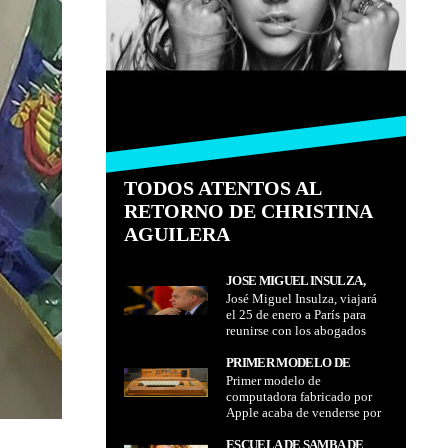
TODOS ATENTOS AL
RETORNO DE CHRISTINA
AGUILERA
JOSÉ MIGUEL INSULZA,
José Miguel Insulza, viajará
VIAJARÁ EL 25 DE ENERO A
el 25 de enero a París para
PARÍS PARA REUNIRSE CON
reunirse con los abogados
LOS ABOGADOS
internacionales que
INTERNACIONALES QUE
defenderán a Chile en el
PRIMER MODELO DE
DEFENDERÁN A CHILE EN
conflicto marítimo
Primer modelo de
COMPUTADORA
EL CONFLICTO MARÍTIMO
computadora fabricado por
FABRICADO POR APPLE
Apple acaba de venderse por
ACABA DE VENDERSE POR
US$ 375.000
US$ 375.000
ESCUELA DE SAMBA DE