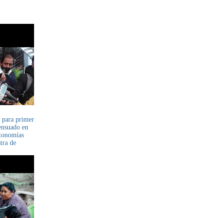
 para primer
ensuado en
utonomías
tra de
lcón