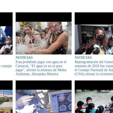
IONADO
NOTICIAS
NOTICIAS
Esta prohibido jugar con agua en el
Reprogramación del Censo
o cumple
Carnaval, "El agua ya no es para
semestre de 2024 fue cons
jugar", afirmó la ministra de Medio
el Consejo Nacional de A
Ambiente, Alexandra Moreira
(CNA) afirmó la viceminis
Comunicación, Gabriela A