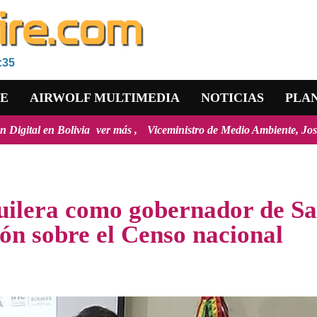
:35
RE
AIRWOLF MULTIMEDIA
NOTICIAS
PLA
via
ver más
Viceministro de Medio Ambiente, José Ernesto Ávila: "la
uilera como gobernador de S
ón sobre el Censo nacional