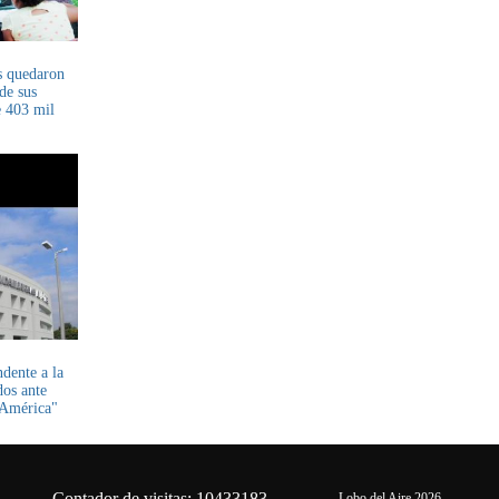
s quedaron
 de sus
e 403 mil
dente a la
dos ante
 América"
Contador de visitas: 10433183
Lobo del Aire 2026