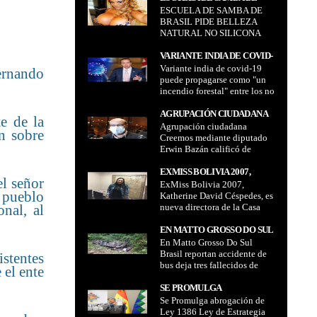
ESCUELA DE SAMBA DE
BRASIL PIDE BELLEZA
BRASIL PIDE BELLEZA
NATURAL NO SILICONA
NATURAL NO SILICONA
VARIANTE INDIA DE COVID-
Variante india de covid-19
19 PUEDE PROPAGARSE
ernando
puede propagarse como "un
COMO "UN INCENDIO
incendio forestal" entre los no
FORESTAL" ENTRE LOS NO
vacunados lo dijo Secretario
VACUNADOS LO DIJO
británico de Salud Matt
AGRUPACIÓN CIUDADANA
te de la
SECRETARIO BRITÁNICO
Hancock
Agrupación ciudadana
CREEMOS MEDIANTE
DE SALUD MATT HANCOCK
n sobre
Creemos mediante diputado
DIPUTADO ERWIN BAZÁN
Erwin Bazán calificó de
CALIFICÓ DE "NEFASTA" Y
"nefasta" y "saqueo" la
"SAQUEO" LA
administración de Jeanine
EXMISS BOLIVIA 2007,
ADMINISTRACIÓN DE
l señor
Áñez
ExMiss Bolivia 2007,
KATHERINE DAVID
JEANINE ÁÑEZ
 pueblo
Katherine David Céspedes, es
CÉSPEDES, ES NUEVA
nueva directora de la Casa
nal, al
DIRECTORA DE LA CASA
Municipal de Cultura de San
MUNICIPAL DE CULTURA
Ignacio de Velasco luego de
EN MATTO GROSSO DO SUL
DE SAN IGNACIO DE
ser destituida por Luis
En Matto Grosso Do Sul
BRASIL REPORTAN
VELASCO LUEGO DE SER
Fernando Camacho
Brasil reportan accidente de
ACCIDENTE DE BUS DEJA
stentes
DESTITUIDA POR LUIS
bus deja tres fallecidos de
TRES FALLECIDOS DE
 el ente
FERNANDO CAMACHO
nacionalidad boliviana
NACIONALIDAD
SE PROMULGA
BOLIVIANA
Se Promulga abrogación de
ABROGACIÓN DE LEY 1386
Ley 1386 Ley de Estrategia
LEY DE ESTRATEGIA