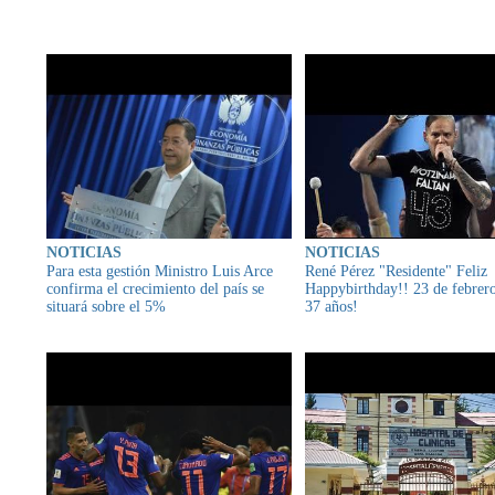
CONTENIDO RELAC
NOTICIAS
NOTICIAS
Para esta gestión Ministro Luis Arce
René Pérez "Residente" Feliz
confirma el crecimiento del país se
Happybirthday!! 23 de febrer
situará sobre el 5%
37 años!