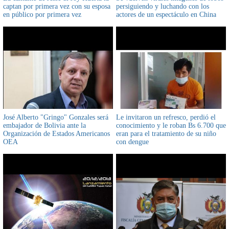
captan por primera vez con su esposa
persiguiendo y luchando con los
en público por primera vez
actores de un espectáculo en China
José Alberto "Gringo" Gonzales será
Le invitaron un refresco, perdió el
embajador de Bolivia ante la
conocimiento y le roban Bs 6.700 que
Organización de Estados Americanos
eran para el tratamiento de su niño
OEA
con dengue