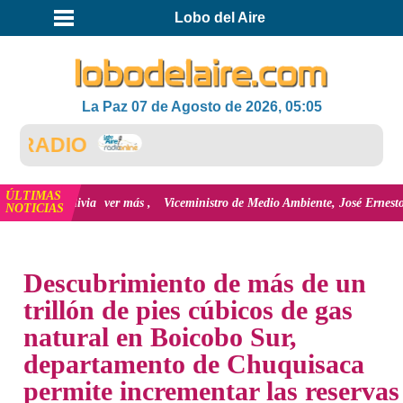
Lobo del Aire
La Paz 07 de Agosto de 2026, 05:05
ÚLTIMAS
n Bolivia
ver más
Viceministro de Medio Ambiente, José Ernesto Ávila: "la 
NOTICIAS
INICIO
NOTICIAS
Descubrimiento de más de un
trillón de pies cúbicos de gas
natural en Boicobo Sur,
departamento de Chuquisaca
permite incrementar las reservas