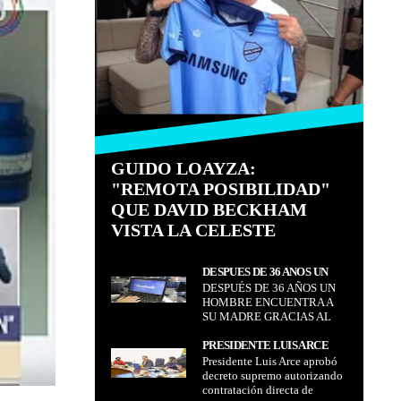
GUIDO LOAYZA:
"REMOTA POSIBILIDAD"
QUE DAVID BECKHAM
VISTA LA CELESTE
DESPUÉS DE 36 AÑOS UN
DESPUÉS DE 36 AÑOS UN
HOMBRE ENCUENTRA A SU
HOMBRE ENCUENTRA A
MADRE GRACIAS AL
SU MADRE GRACIAS AL
FACEBOOK
FACEBOOK
PRESIDENTE LUIS ARCE
Presidente Luis Arce aprobó
APROBÓ DECRETO
decreto supremo autorizando
SUPREMO AUTORIZANDO
contratación directa de
CONTRATACIÓN DIRECTA