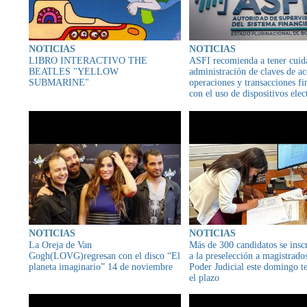
NOTICIAS
NOTICIAS
LIBRO INTERACTIVO THE
ASFI recomienda a tener cuid
BEATLES "YELLOW
administración de claves de ac
SUBMARINE"
operaciones y transacciones fi
con el uso de dispositivos elec
y digitales para evitar afectac
cuentas bancarias
NOTICIAS
NOTICIAS
La Oreja de Van
Más de 300 candidatos se insc
Gogh(LOVG)regresan con el disco “El
a la preselección a magistrado
planeta imaginario” 14 de noviembre
Poder Judicial este domingo t
el plazo