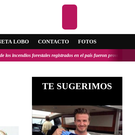
Escuchar la RADIO
NETA LOBO
CONTACTO
FOTOS
orestales registrados en el país fueron provocados y tendrían, en al
TE SUGERIMOS