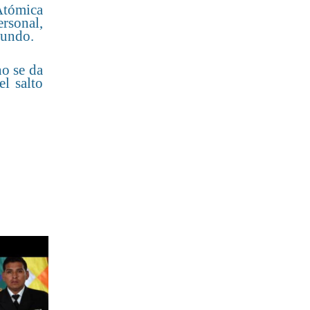
 Atómica
ersonal,
mundo.
no se da
el salto