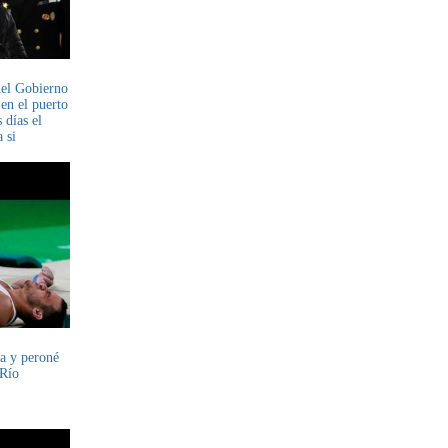
del Gobierno
 en el puerto
 días el
 si
bitraje
ia y peroné
 Río