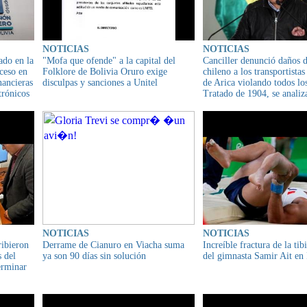
NOTICIAS
NOTICIAS
ado en la
"Mofa que ofende" a la capital del
Canciller denunció daños 
ceso en
Folklore de Bolivia Oruro exige
chileno a los transportistas
nancieras
disculpas y sanciones a Unitel
de Arica violando todos los
trónicos
Tratado de 1904, se analiza
ión de sus
corresponde solicitar un ar
internacional
NOTICIAS
NOTICIAS
ribieron
Derrame de Cianuro en Viacha suma
Increíble fractura de la tib
s del
ya son 90 días sin solución
del gimnasta Samir Ait en
erminar