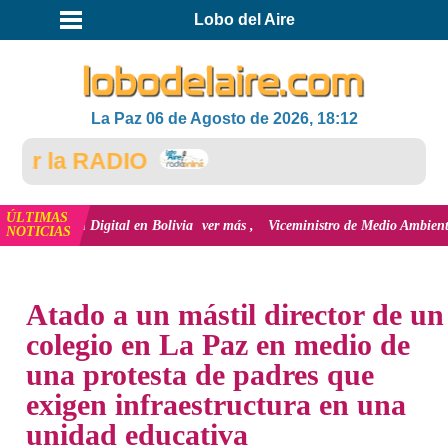
Lobo del Aire
La Paz 06 de Agosto de 2026, 18:12
r la RADIO
ÚLTIMAS
clusión Digital en Bolivia
ver más
Viceministro de Medio Ambiente, José E
NOTICIAS
INICIO
NOTICIAS
Atado a un mástil director de un
colegio en La Paz en medio de
una protesta de padres que
exigen infraestructura en una
unidad educativa