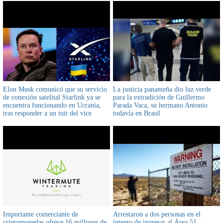
canciller Rogelio Mayta
Elon Musk comunicó que su servicio
La justicia panameña dio luz verde
de conexión satelital Starlink ya se
para la extradición de Guillermo
encuentra funcionando en Ucrania,
Parada Vaca, su hermano Antonio
tras responder a un tuit del vice
todavía en Brasil
primer ministro ucraniano, Mijaíl
Fedorov
Importante comerciante de
Arrestaron a dos personas en el
criptomonedas ofrece 16 millones de
intento de ingresar al Área 51