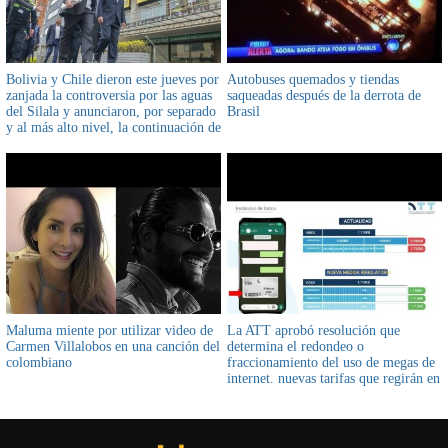
Bolivia y Chile dieron este jueves por
Autobuses quemados y tiendas
zanjada la controversia por las aguas
saqueadas después de la derrota de
del Silala y anunciaron, por separado
Brasil
y al más alto nivel, la continuación de
la agenda pactada el 2021
Maluma miente por utilizar video de
La ATT aprobó resolución que
Carmen Villalobos en una canción del
determina el redondeo o
colombiano
fraccionamiento del uso de megas de
internet. nuevas tarifas que regirán en
Bolivia desde 2022