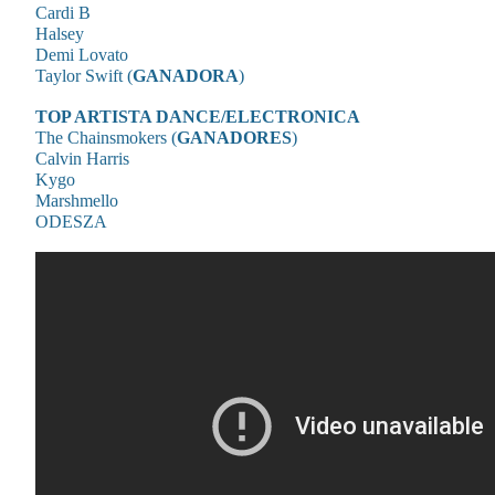
Cardi B
Halsey
Demi Lovato
Taylor Swift (
GANADORA
)
TOP ARTISTA DANCE/ELECTRONICA
The Chainsmokers (
GANADORES
)
Calvin Harris
Kygo
Marshmello
ODESZA