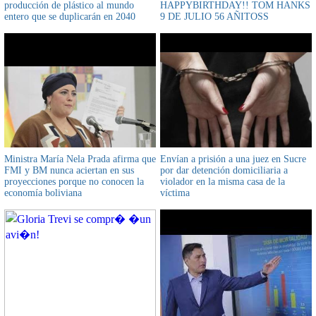
producción de plástico al mundo
HAPPYBIRTHDAY!! TOM HANKS
entero que se duplicarán en 2040
9 DE JULIO 56 AÑITOSS
Ministra María Nela Prada afirma que
Envían a prisión a una juez en Sucre
FMI y BM nunca aciertan en sus
por dar detención domiciliaria a
proyecciones porque no conocen la
violador en la misma casa de la
economía boliviana
víctima