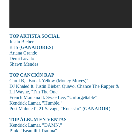
TOP ARTISTA SOCIAL
Justin Bieber
BTS (
GANADORES
)
Ariana Grande
Demi Lovato
Shawn Mendes
TOP CANCIÓN RAP
Cardi B, "Bodak Yellow (Money Moves)"
DJ Khaled ft. Justin Bieber, Quavo, Chance The Rapper &
Lil Wayne, "I’m The One"
French Montana ft. Swae Lee, "Unforgettable"
Kendrick Lamar, "Humble."
Post Malone ft. 21 Savage, "Rockstar" (
GANADOR
)
TOP ÁLBUM EN VENTAS
Kendrick Lamar, "DAMN."
P!nk, "Beautiful Trauma"