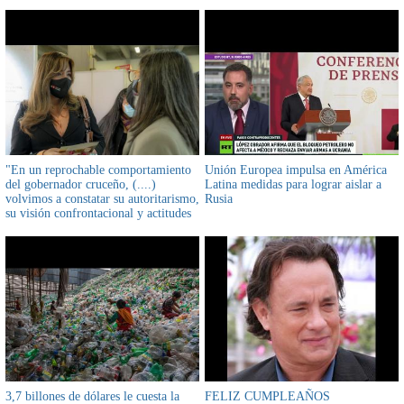
nubes
"En un reprochable comportamiento
Unión Europea impulsa en América
del gobernador cruceño, (....)
Latina medidas para lograr aislar a
volvimos a constatar su autoritarismo,
Rusia
su visión confrontacional y actitudes
divisionistas, discriminatorias y
racistas.." escribió viceministra de
comunicación Gabriela Alcón en su
cuenta de Twitter
3,7 billones de dólares le cuesta la
FELIZ CUMPLEAÑOS