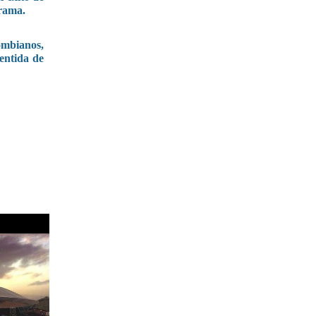
trama.
lombianos,
entida de