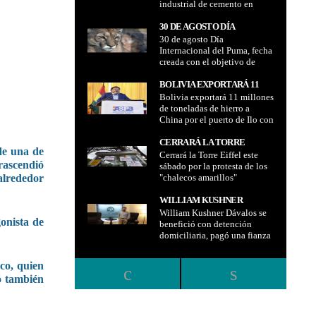
industrial de cemento en
CEMENTO EN POTOSÍ YA
Potosí ya tiene 92% de
TIENE 92% DE AVANCE
avance físico
30 DE AGOSTO DÍA
FÍSICO
30 de agosto Día
INTERNACIONAL DEL
Internacional del Puma, fecha
PUMA, FECHA CREADA CON
creada con el objetivo de
EL OBJETIVO DE
reconocer la importancia del
RECONOCER LA
cuidado y conservación de
BOLIVIA EXPORTARÁ 11
IMPORTANCIA DEL
este gran felino
Bolivia exportará 11 millones
MILLONES DE TONELADAS
CUIDADO Y
de toneladas de hierro a
DE HIERRO A CHINA POR EL
CONSERVACIÓN DE ESTE
China por el puerto de Ilo con
PUERTO DE ILO CON UNA
GRAN FELINO
una tarifa más "económica y
TARIFA MÁS "ECONÓMICA
competitiva"
CERRARÁ LA TORRE
Y COMPETITIVA"
de una de
Cerrará la Torre Eiffel este
EIFFEL ESTE SÁBADO POR
trascendió
sábado por la protesta de los
LA PROTESTA DE LOS
"chalecos amarillos"
alrededor
"CHALECOS AMARILLOS"
WILLIAM KUSHNER
William Kushner Dávalos se
DÁVALOS SE BENEFICIÓ
onista de
benefició con detención
CON DETENCIÓN
domiciliaria, pagó una fianza
DOMICILIARIA, PAGÓ UNA
de Bs 50.000 y tendrá que
FIANZA DE BS 50.000 Y
acudir al juzgado cada 15
TENDRÁ QUE ACUDIR AL
co, quien
días para el registro
JUZGADO CADA 15 DÍAS
tó también
biométrico
PARA EL REGISTRO
BIOMÉTRICO