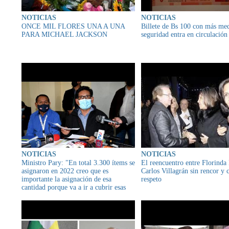
NOTICIAS
NOTICIAS
ONCE MIL FLORES UNA A UNA
Billete de Bs 100 con más me
PARA MICHAEL JACKSON
seguridad entra en circulación
NOTICIAS
NOTICIAS
Ministro Pary: "En total 3.300 ítems se
El reencuentro entre Florinda
asignaron en 2022 creo que es
Carlos Villagrán sin rencor y 
importante la asignación de esa
respeto
cantidad porque va a ir a cubrir esas
necesidades que tenemos en las
unidades educativas.."