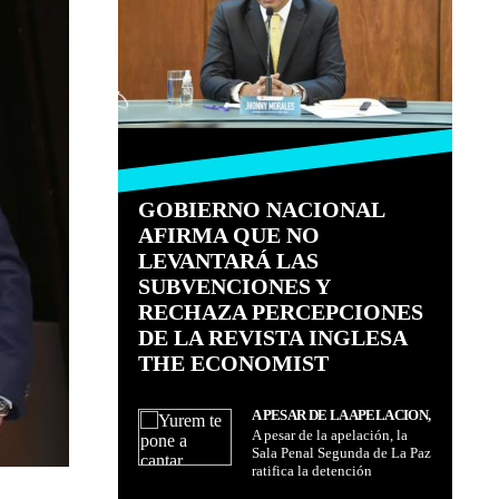
GOBIERNO NACIONAL
AFIRMA QUE NO
LEVANTARÁ LAS
SUBVENCIONES Y
RECHAZA PERCEPCIONES
DE LA REVISTA INGLESA
THE ECONOMIST
A PESAR DE LA APELACIÓN,
A pesar de la apelación, la
LA SALA PENAL SEGUNDA
Sala Penal Segunda de La Paz
DE LA PAZ RATIFICA LA
ratifica la detención
DETENCIÓN PREVENTIVA
preventiva del ex ministro
DEL EX MINISTRO CÉSAR