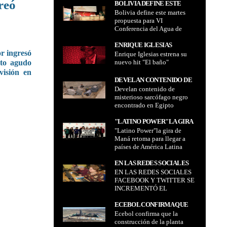
reó
César Siles en el penal de
BOLIVIA DEFINE ESTE
SILES EN EL PENAL DE
Patacamaya por el "caso
Bolivia define este martes
MARTES PROPUESTA PARA
PATACAMAYA POR EL
consorcio"
propuesta para VI
VI CONFERENCIA DEL
"CASO CONSORCIO"
Conferencia del Agua de
AGUA DE NACIONES
Naciones Unidas para el 22 y
UNIDAS PARA EL 22 Y 24 DE
24 de marzo en Nueva York
ENRIQUE IGLESIAS
MARZO EN NUEVA YORK
or ingresó
Enrique Iglesias estrena su
ESTRENA SU NUEVO HIT
nuevo hit "El baño"
rto agudo
"EL BAÑO"
visión en
DEVELAN CONTENIDO DE
Develan contenido de
MISTERIOSO SARCÓFAGO
misterioso sarcófago negro
NEGRO ENCONTRADO EN
encontrado en Egipto
EGIPTO
"LATINO POWER"LA GIRA
"Latino Power"la gira de
DE MANÁ RETOMA PARA
Maná retoma para llegar a
LLEGAR A PAÍSES DE
países de América Latina
AMÉRICA LATINA
EN LAS REDES SOCIALES
EN LAS REDES SOCIALES
FACEBOOK Y TWITTER SE
FACEBOOK Y TWITTER SE
INCREMENTÓ EL
INCREMENTÓ EL
PORCENTAJE DE USUARIOS
PORCENTAJE DE
DE LA TERCERA EDAD
USUARIOS DE LA
ECEBOL CONFIRMA QUE
TERCERA EDAD
Ecebol confirma que la
LA CONSTRUCCIÓN DE LA
construcción de la planta
PLANTA INDUSTRIAL DE