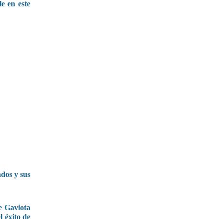
e en este
dos y sus
e Gaviota
l éxito de