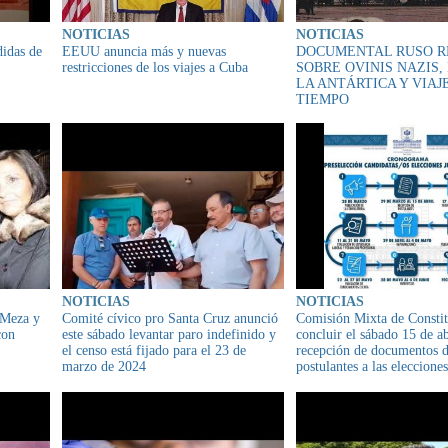
NOTICIAS
NOTICIAS
didas de
EEUU anuncia más y nuevas
DOCUMENTAL RUSO R
restricciones de los viajes a Cuba
SOBRE OVINIS NAZIS,
LA ANTÁRTICA Y VIAJ
TIEMPO
NOTICIAS
NOTICIAS
 Meza y
Comité cívico pro Santa Cruz anunció
Comisión Mixta de Constit
con
este sábado levantar paro indefinido y
concluir el sábado 15 de ab
el censo está fijado para el 23 de
recepción de documentos 
marzo de 2024
postulantes a las elecciones