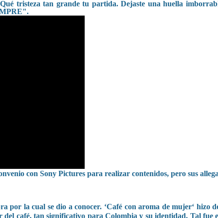
Qué tristeza tan grande tu partida. Dejaste una huella imborrabl
IEMPRE".
venio con Sony Pictures para realizar contenidos, pero sus allega
ra por la cual se dio a conocer. ‘Café con aroma de mujer‘ hizo d
el café, tan significativo para Colombia y su identidad. Tal fue e