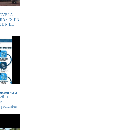
EVELA
 BASES EN
E EN EL
ución va a
ril la
de
 judiciales