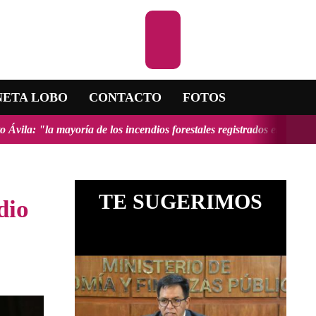
Escuchar la RA
NETA LOBO
CONTACTO
FOTOS
los incendios forestales registrados en el país fueron provocados y 
TE SUGERIMOS
dio