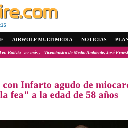
:35
RE
AIRWOLF MULTIMEDIA
NOTICIAS
PLA
Viceministro de Medio Ambiente, José Ernesto Ávila: "la mayoría de 
 con Infarto agudo de miocar
la fea" a la edad de 58 años