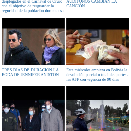
desplegados en el Carnaval de Oruro
AUDIFONOS CAMBIAN LA
con el objetivo de resguardar la
CANCIÓN
seguridad de la población durante esa
fiesta
TRES DÍAS DE DURACIÓN LA
Este miércoles empieza en Bolivia la
BODA DE JENNIFER ANISTON
devolución parcial o total de aportes a
las AFP con vigencia de 90 días