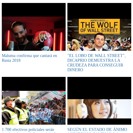
Rosario Baptista
Maluma confirma que cantará en
"EL LOBO DE WALL STREET",
Rusia 2018
DICAPRIO DEMUESTRA LA
CRUDEZA PARA CONSEGUIR
DINERO
1.700 efectivos policiales serán
SEGÚN EL ESTADO DE ÁNIMO