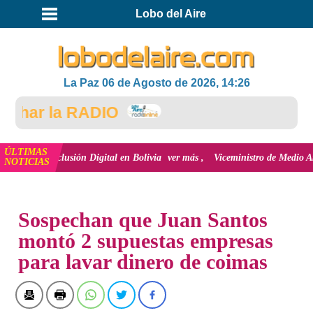
Lobo del Aire
La Paz 06 de Agosto de 2026, 14:26
ar la RADIO
ÚLTIMAS
 inclusión Digital en Bolivia
ver más
Viceministro de Medio Ambiente, Jos
NOTICIAS
INICIO
NOTICIAS
Sospechan que Juan Santos
montó 2 supuestas empresas
para lavar dinero de coimas