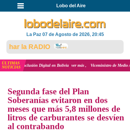
Lobo del Aire
La Paz 07 de Agosto de 2026, 20:45
har la RADIO
ÚLTIMAS
 la inclusión Digital en Bolivia
ver más
Viceministro de Medio Ambiente, J
NOTICIAS
INICIO
NOTICIAS
Segunda fase del Plan
Soberanías evitaron en dos
meses que más 5,8 millones de
litros de carburantes se desvíen
al contrabando