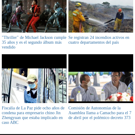
"Thriller" de Michael Jackson cumple
Se registran 24 incendios activos en
35 años y es el segundo álbum más
cuatro departamentos del país
vendido
Fiscalía de La Paz pide ocho años de
Comisión de Autonomías de la
condena para empresario chino Jin
Asamblea llama a Camacho para el 7
Zhengyuan que estaba implicado en
de abril por el polémico decreto 373
caso ABC