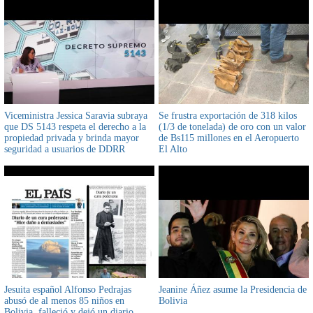
Viceministra Jessica Saravia subraya
Se frustra exportación de 318 kilos
que DS 5143 respeta el derecho a la
(1/3 de tonelada) de oro con un valor
propiedad privada y brinda mayor
de Bs115 millones en el Aeropuerto
seguridad a usuarios de DDRR
El Alto
Jesuita español Alfonso Pedrajas
Jeanine Áñez asume la Presidencia de
abusó de al menos 85 niños en
Bolivia
Bolivia, falleció y dejó un diario