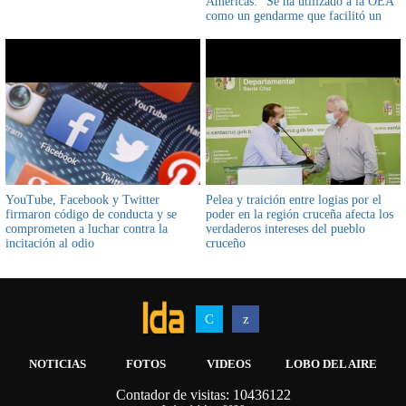
Américas: "Se ha utilizado a la OEA
como un gendarme que facilitó un
golpe de Estado en Bolivia"
YouTube, Facebook y Twitter
Pelea y traición entre logias por el
firmaron código de conducta y se
poder en la región cruceña afecta los
comprometen a luchar contra la
verdaderos intereses del pueblo
incitación al odio
cruceño
NOTICIAS
FOTOS
VIDEOS
LOBO DEL AIRE
Contador de visitas: 10436122