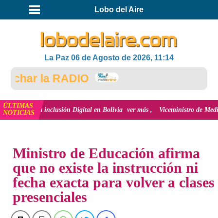
Lobo del Aire
La Paz 06 de Agosto de 2026, 11:14
char la RADIO
ÚLTIMAS
n y la inclusión Digital en Bolivia
ver más
Viceministro de Medio Ambiente
NOTICIAS
INICIO
NOTICIAS
Ministro de Educación afirma
que no existe la instrucción ni
fecha exacta para volver a clases
presenciales