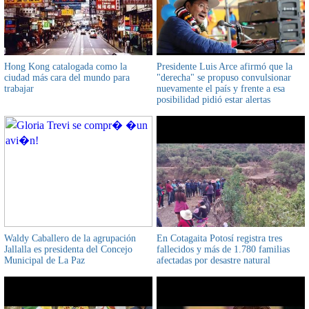
Hong Kong catalogada como la
Presidente Luis Arce afirmó que la
ciudad más cara del mundo para
"derecha" se propuso convulsionar
trabajar
nuevamente el país y frente a esa
posibilidad pidió estar alertas
Waldy Caballero de la agrupación
En Cotagaita Potosí registra tres
Jallalla es presidenta del Concejo
fallecidos y más de 1.780 familias
Municipal de La Paz
afectadas por desastre natural