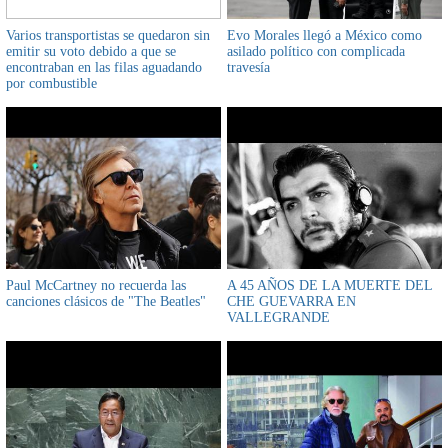
Varios transportistas se quedaron sin
Evo Morales llegó a México como
emitir su voto debido a que se
asilado político con complicada
encontraban en las filas aguadando
travesía
por combustible
Paul McCartney no recuerda las
A 45 AÑOS DE LA MUERTE DEL
canciones clásicos de "The Beatles"
CHE GUEVARRA EN
VALLEGRANDE