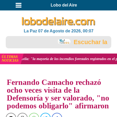
Lobo del Aire
La Paz 07 de Agosto de 2026, 00:07
Escuchar la RADI
ÚLTIMAS
o Ávila: "la mayoría de los incendios forestales registrados en el país fuero
NOTICIAS
INICIO
NOTICIAS
Fernando Camacho rechazó
ocho veces visita de la
Defensoría y ser valorado, "no
podemos obligarlo" afirmaron