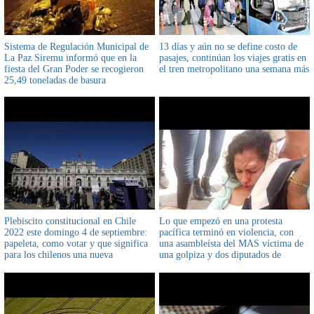
Sistema de Regulación Municipal de
13 días y aún no se define costo de
La Paz Siremu informó que en la
pasajes, continúan los viajes gratis en
fiesta del Gran Poder se recogieron
el tren metropolitano una semana más
25,49 toneladas de basura
Plebiscito constitucional en Chile
Lo que empezó en una protesta
2022 este domingo 4 de septiembre:
pacífica terminó en violencia, con
papeleta, como votar y que significa
una asambleísta del MAS víctima de
para los chilenos una nueva
una golpiza y dos diputados de
constitución
Creemos reprimidos por la Policía