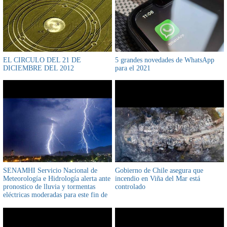
EL CIRCULO DEL 21 DE
5 grandes novedades de WhatsApp
DICIEMBRE DEL 2012
para el 2021
SENAMHI Servicio Nacional de
Gobierno de Chile asegura que
Meteorología e Hidrología alerta ante
incendio en Viña del Mar está
pronostico de lluvia y tormentas
controlado
eléctricas moderadas para este fin de
semana