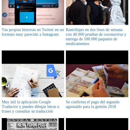
Tus propias historias en Twitter en un
Rastrillajes en dos fines de semana
formato muy parecido a Instagram
con 40.000 pruebas de coronavirus y
entrega de 100.000 paquetes de
medicamentos
Muy útil la aplicación Google
Se confirma el pago del segundo
Traductor y puedes dibujar letras o
aguinaldo para la gestión 2018
frases y consultar su traducción