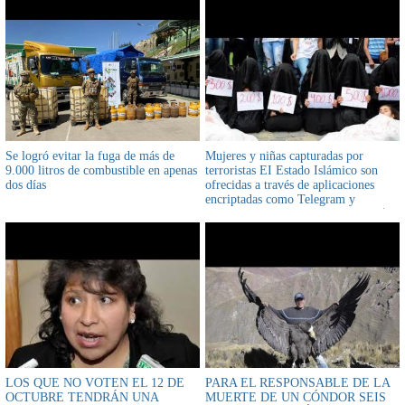
Se logró evitar la fuga de más de
Mujeres y niñas capturadas por
9.000 litros de combustible en apenas
terroristas EI Estado Islámico son
dos días
ofrecidas a través de aplicaciones
encriptadas como Telegram y
WhatsApp, precios que van desde $us
12.500
LOS QUE NO VOTEN EL 12 DE
PARA EL RESPONSABLE DE LA
OCTUBRE TENDRÁN UNA
MUERTE DE UN CÓNDOR SEIS