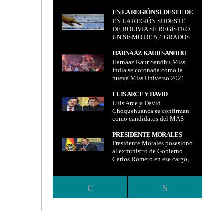
EN LA REGIÓN SUDESTE DE
EN LA REGIÓN SUDESTE
BOLIVIA SE REGISTRO UN
DE BOLIVIA SE REGISTRO
SISMO DE 5,4 GRADOS
UN SISMO DE 5,4 GRADOS
HARNAAZ KAUR SANDHU
Harnaaz Kaur Sandhu Miss
MISS INDIA SE CORONADA
India se coronada como la
COMO LA NUEVA MISS
nueva Miss Universo 2021
UNIVERSO 2021
LUIS ARCE Y DAVID
Luis Arce y David
CHOQUEHUANCA SE
Choquehuanca se confirman
CONFIRMAN COMO
como candidatos del MAS
CANDIDATOS DEL MAS
PRESIDENTE MORALES
Presidente Morales posesionó
POSESIONÓ AL
al exministro de Gobierno
EXMINISTRO DE
Carlos Romero en ese cargo,
GOBIERNO CARLOS
en remplazo de Hugo Moldiz
ROMERO EN ESE CARGO,
EN REMPLAZO DE HUGO
MOLDIZ