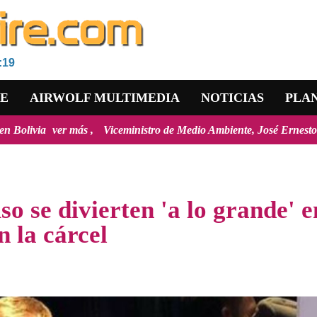
:19
RE
AIRWOLF MULTIMEDIA
NOTICIAS
PLA
iceministro de Medio Ambiente, José Ernesto Ávila: "la mayoría de los
uso se divierten 'a lo grande' e
 la cárcel