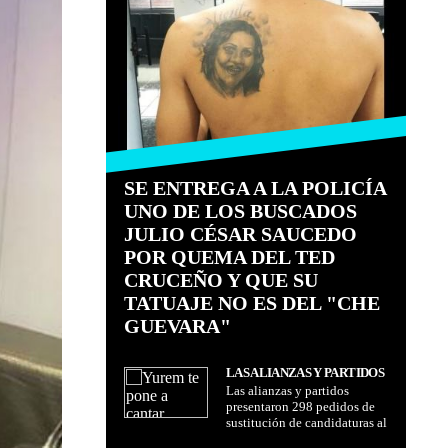
SE ENTREGA A LA POLICÍA
UNO DE LOS BUSCADOS
JULIO CÉSAR SAUCEDO
POR QUEMA DEL TED
CRUCEÑO Y QUE SU
TATUAJE NO ES DEL "CHE
GUEVARA"
LAS ALIANZAS Y PARTIDOS
Las alianzas y partidos
PRESENTARON 298
presentaron 298 pedidos de
PEDIDOS DE SUSTITUCIÓN
sustitución de candidaturas al
DE CANDIDATURAS AL TSE
TSE