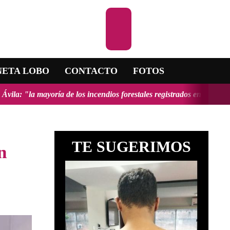
Escuchar la RAD
NETA LOBO
CONTACTO
FOTOS
 incendios forestales registrados en el país fueron provocados y tend
TE SUGERIMOS
n