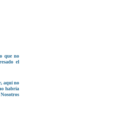
do que no
resado el
, aquí no
 no habría
"Nosotros