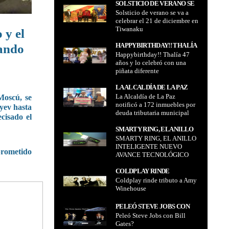
SOLSTICIO DE VERANO SE
Solsticio de verano se va a
VA A CELEBRAR EL 21 DE
celebrar el 21 de diciembre en
DICIEMBRE EN TIWANAKU
Tiwanaku
 y el
HAPPYBIRTHDAY!! THALÍA
lando
Happybirthday!! Thalía 47
47 AÑOS Y LO CELEBRÓ
años y lo celebró con una
CON UNA PIÑATA
piñata diferente
DIFERENTE
LA ALCALDÍA DE LA PAZ
La Alcaldía de La Paz
NOTIFICÓ A 172
Moscú, se
notificó a 172 inmuebles por
INMUEBLES POR DEUDA
yev hasta
deuda tributaria municipal
TRIBUTARIA MUNICIPAL
cisado el
SMARTY RING, EL ANILLO
SMARTY RING, EL ANILLO
INTELIGENTE NUEVO
INTELIGENTE NUEVO
AVANCE TECNOLÓGICO
prometido
AVANCE TECNOLÓGICO
COLDPLAY RINDE
Coldplay rinde tributo a Amy
TRIBUTO A AMY
Winehouse
WINEHOUSE
PELEÓ STEVE JOBS CON
Peleó Steve Jobs con Bill
BILL GATES?
Gates?