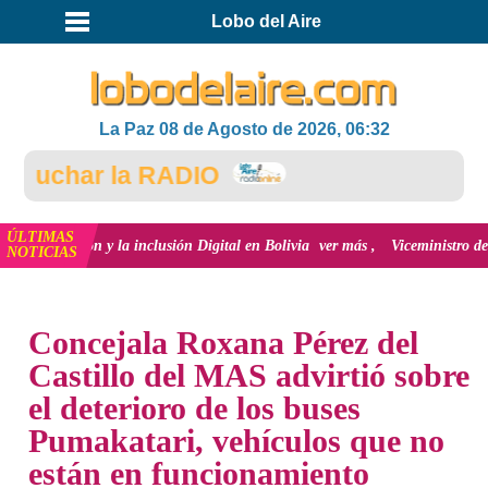
Lobo del Aire
La Paz 08 de Agosto de 2026, 06:32
uchar la RADIO
ÚLTIMAS
ovación y la inclusión Digital en Bolivia
ver más
Viceministro de Medio Am
NOTICIAS
INICIO
NOTICIAS
Concejala Roxana Pérez del
Castillo del MAS advirtió sobre
el deterioro de los buses
Pumakatari, vehículos que no
están en funcionamiento